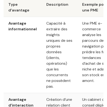
Type
Description
Exemple pou
d’avantage
une PME
Avantage
Capacité à
Une PME e-
informationnel
extraire des
commerce
insights
analyse les
uniques de ses
parcours de
propres
navigation po
données
prédire les fu
(clients,
tendances
opérations)
d’achat de sa
que les
niche et adap
concurrents
son stock en
ne possèdent
amont.
pas.
Avantage
Création d’une
Un cabinet de
d’interaction
relation client
conseil déploi