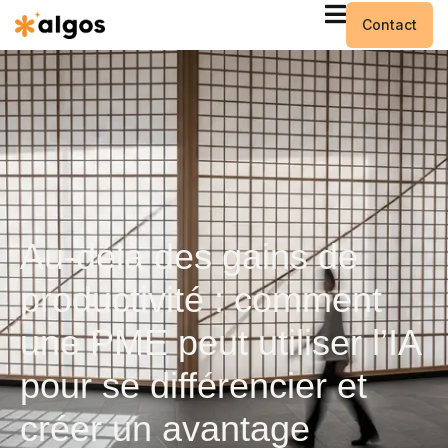
Contact
Au-delà des gains de
productivité : comment
une PME peut utiliser l’IA
pour se différencier et
créer un avantage