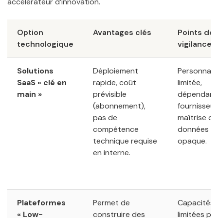
accélérateur d’innovation.
Option
Avantages clés
Points de
technologique
vigilance
Solutions
Déploiement
Personnali
SaaS « clé en
rapide, coût
limitée,
main »
prévisible
dépendanc
(abonnement),
fournisseur
pas de
maîtrise de
compétence
données pa
technique requise
opaque.
en interne.
Plateformes
Permet de
Capacités
« Low-
construire des
limitées po