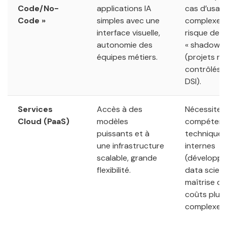
Code/No-
applications IA
cas d’usag
Code »
simples avec une
complexes,
interface visuelle,
risque de
autonomie des
« shadow IT
équipes métiers.
(projets n
contrôlés p
DSI).
Services
Accès à des
Nécessite 
Cloud (PaaS)
modèles
compéten
puissants et à
techniques
une infrastructure
internes
scalable, grande
(développe
flexibilité.
data scient
maîtrise de
coûts plus
complexe.