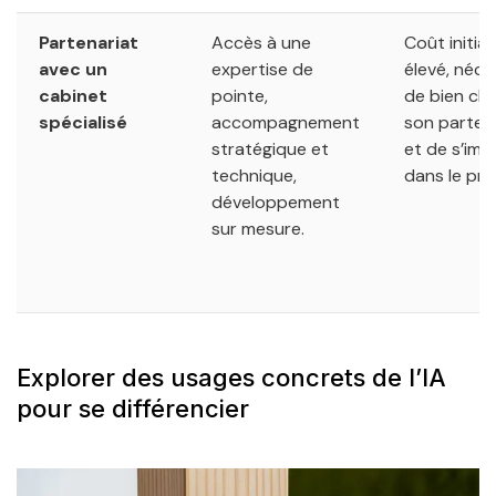
Partenariat
Accès à une
Coût initial
avec un
expertise de
élevé, néce
cabinet
pointe,
de bien cho
spécialisé
accompagnement
son parten
stratégique et
et de s’imp
technique,
dans le pro
développement
sur mesure.
Explorer des usages concrets de l’IA
pour se différencier