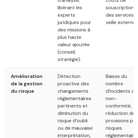
d’analyse,
coûts de
libérant les
souscription à
experts
des services 
juridiques pour
veille externes
des missions à
plus haute
valeur ajoutée
(conseil,
stratégie).
Amélioration
Détection
Baisse du
de la gestion
proactive des
nombre
du risque
changements
d’incidents de
réglementaires
non-
pertinents et
conformité,
diminution du
réduction des
risque d’oubli
provisions po
ou de mauvaise
risques
interprétation,
réglementaires