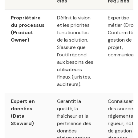
clés
requises
Propriétaire
Définit la vision
Expertise
du processus
et les priorités
métier (Droit,
(Product
fonctionnelles
Conformité),
Owner)
de la solution.
gestion de
S’assure que
projet,
l’outil répond
communicati
aux besoins des
utilisateurs
finaux (juristes,
auditeurs).
Expert en
Garantit la
Connaissanc
données
qualité, la
des sources
(Data
fraîcheur et la
réglementaire
Steward)
pertinence des
rigueur, noti
données
de gestion d