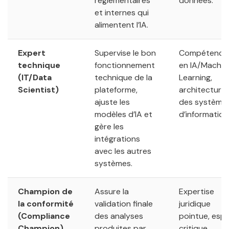
réglementaires
données.
et internes qui
alimentent l’IA.
Expert
Supervise le bon
Compétence
technique
fonctionnement
en IA/Machin
(IT/Data
technique de la
Learning,
Scientist)
plateforme,
architecture
ajuste les
des système
modèles d’IA et
d’information
gère les
intégrations
avec les autres
systèmes.
Champion de
Assure la
Expertise
la conformité
validation finale
juridique
(Compliance
des analyses
pointue, espr
Champion)
produites par
critique,