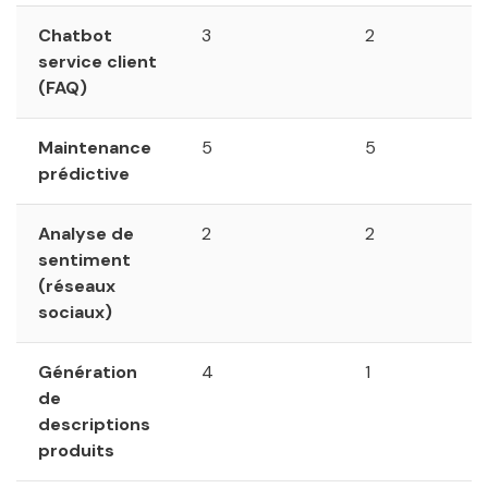
Chatbot
3
2
service client
(FAQ)
Maintenance
5
5
prédictive
Analyse de
2
2
sentiment
(réseaux
sociaux)
Génération
4
1
de
descriptions
produits