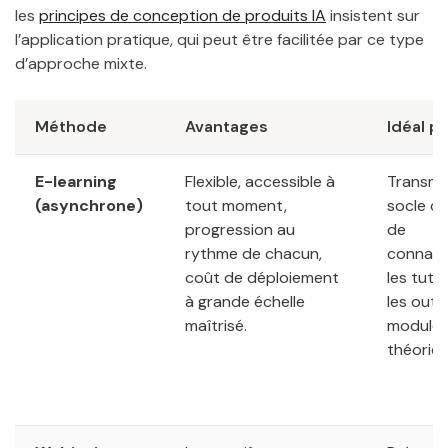
les
principes de conception de produits IA
insistent sur
l’application pratique, qui peut être facilitée par ce type
d’approche mixte.
Méthode
Avantages
Idéal p
E-learning
Flexible, accessible à
Transme
(asynchrone)
tout moment,
socle 
progression au
de
rythme de chacun,
connais
coût de déploiement
les tutor
à grande échelle
les outils
maîtrisé.
module
théoriqu