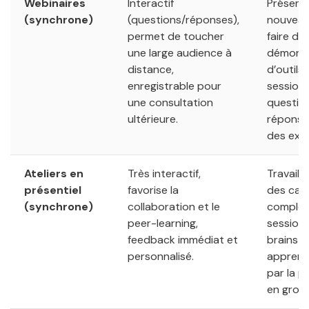
Webinaires
Interactif
Présent
(synchrone)
(questions/réponses),
nouveau
permet de toucher
faire de
une large audience à
démonst
distance,
d’outils,
enregistrable pour
session
une consultation
questio
ultérieure.
réponse
des expe
Ateliers en
Très interactif,
Travaille
présentiel
favorise la
des cas
(synchrone)
collaboration et le
complex
peer-learning,
session
feedback immédiat et
brainsto
personnalisé.
apprent
par la p
en grou