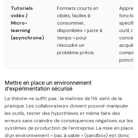
Tutoriels
Formats courts et
Apprend
vidéo /
ciblés, faciles à
fonction
Micro-
consommer,
spécifiq
learning
disponibles « juste à
outil, ré
(asynchrone)
temps » pour
concept
résoudre un
acquéri
problème précis.
compét
ponctuel
Mettre en place un environnement
d’expérimentation sécurisé
La théorie ne suffit pas ; la maîtrise de l’IA vient de la
pratique. Les collaborateurs doivent pouvoir manipuler
les outils, tester des hypothèses et même faire des
erreurs sans craindre de conséquences négatives sur les
systèmes de production de l’entreprise. La mise en place
d’un environnement « bac à sable » (sandbox) est donc