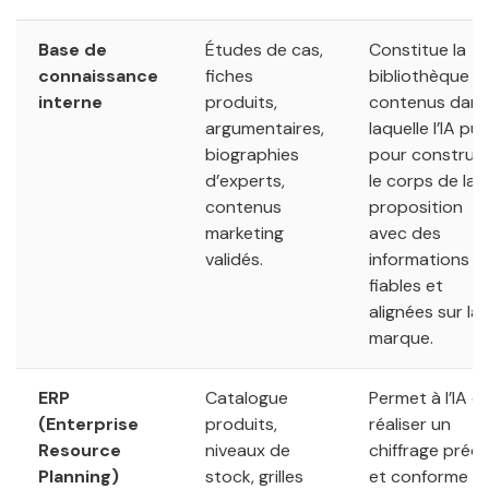
Base de
Études de cas,
Constitue la
connaissance
fiches
bibliothèque d
interne
produits,
contenus dans
argumentaires,
laquelle l’IA pui
biographies
pour construir
d’experts,
le corps de la
contenus
proposition
marketing
avec des
validés.
informations
fiables et
alignées sur la
marque.
ERP
Catalogue
Permet à l’IA d
(Enterprise
produits,
réaliser un
Resource
niveaux de
chiffrage préci
Planning)
stock, grilles
et conforme a