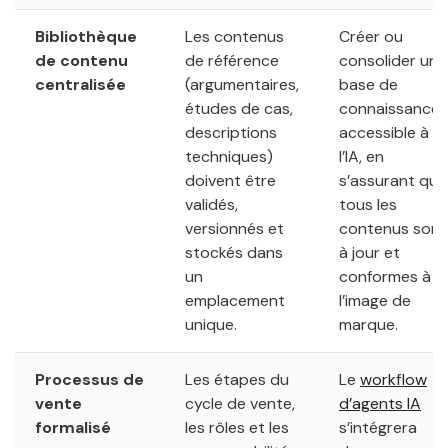
Bibliothèque
Les contenus
Créer ou
de contenu
de référence
consolider une
centralisée
(argumentaires,
base de
études de cas,
connaissance
descriptions
accessible à
techniques)
l’IA, en
doivent être
s’assurant que
validés,
tous les
versionnés et
contenus sont
stockés dans
à jour et
un
conformes à
emplacement
l’image de
unique.
marque.
Processus de
Les étapes du
Le
workflow
vente
cycle de vente,
d’agents IA
formalisé
les rôles et les
s’intégrera