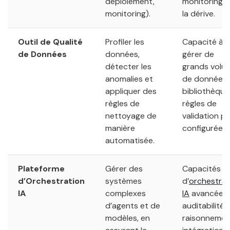
déploiement,
monitoring 
monitoring).
la dérive.
Outil de Qualité
Profiler les
Capacité à
de Données
données,
gérer de
détecter les
grands volu
anomalies et
de données,
appliquer des
bibliothèque
règles de
règles de
nettoyage de
validation p
manière
configurées.
automatisée.
Plateforme
Gérer des
Capacités
d’Orchestration
systèmes
d’
orchestrat
IA
complexes
IA
avancées,
d’agents et de
auditabilité 
modèles, en
raisonnemen