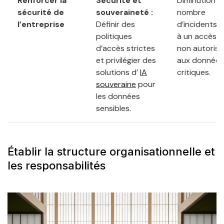
Renforcer la
Sécurité et
Diminution d
sécurité de
souveraineté :
nombre
l’entreprise
Définir des
d’incidents li
politiques
à un accès
d’accès strictes
non autorisé
et privilégier des
aux données
solutions d’
IA
critiques.
souveraine
pour
les données
sensibles.
Établir la structure organisationnelle et
les responsabilités