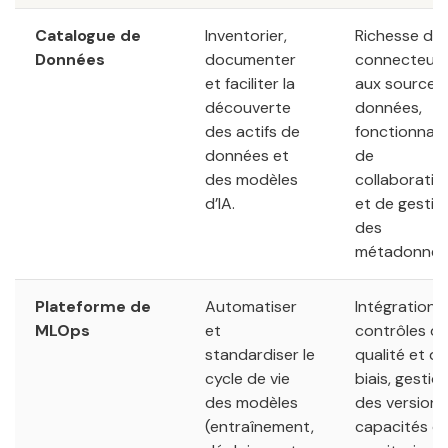
Catalogue de
Inventorier,
Richesse de
Données
documenter
connecteur
et faciliter la
aux sources
découverte
données,
des actifs de
fonctionnali
données et
de
des modèles
collaboratio
d’IA.
et de gestio
des
métadonnée
Plateforme de
Automatiser
Intégration 
MLOps
et
contrôles d
standardiser le
qualité et de
cycle de vie
biais, gestio
des modèles
des versions
(entraînement,
capacités d