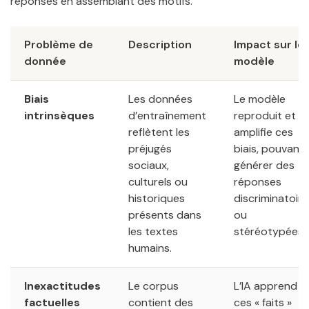
réponses en assemblant des motifs.
Problème de
Description
Impact sur le
donnée
modèle
Biais
Les données
Le modèle
intrinsèques
d’entraînement
reproduit et
reflètent les
amplifie ces
préjugés
biais, pouvant
sociaux,
générer des
culturels ou
réponses
historiques
discriminatoire
présents dans
ou
les textes
stéréotypées.
humains.
Inexactitudes
Le corpus
L’IA apprend
factuelles
contient des
ces « faits »