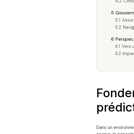
4.2
Const
5
Gouverna
5.1
Assur
5.2
Navig
6
Perspect
6.1
Vers 
6.2
Impac
Fondem
prédic
Dans un environn