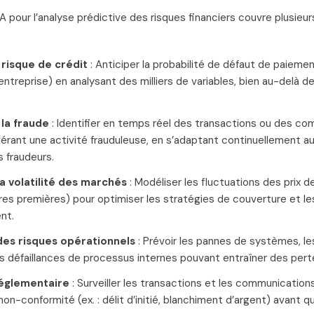
IA pour l’analyse prédictive des risques financiers couvre plusie
 risque de crédit
: Anticiper la probabilité de défaut de paieme
 entreprise) en analysant des milliers de variables, bien au-delà d
la fraude
: Identifier en temps réel des transactions ou des 
rant une activité frauduleuse, en s’adaptant continuellement au
 fraudeurs.
la volatilité des marchés
: Modéliser les fluctuations des prix de
res premières) pour optimiser les stratégies de couverture et le
nt.
des risques opérationnels
: Prévoir les pannes de systèmes, le
s défaillances de processus internes pouvant entraîner des perte
églementaire
: Surveiller les transactions et les communicatio
non-conformité (ex. : délit d’initié, blanchiment d’argent) avant qu