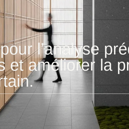
pour l’analyse pré
s et améliorer la p
tain.