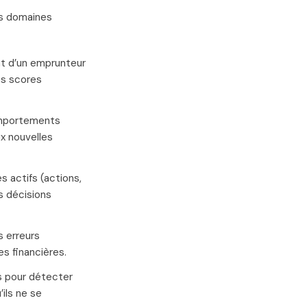
urs domaines
nt d’un emprunteur
es scores
comportements
x nouvelles
s actifs (actions,
s décisions
s erreurs
s financières.
ns pour détecter
’ils ne se