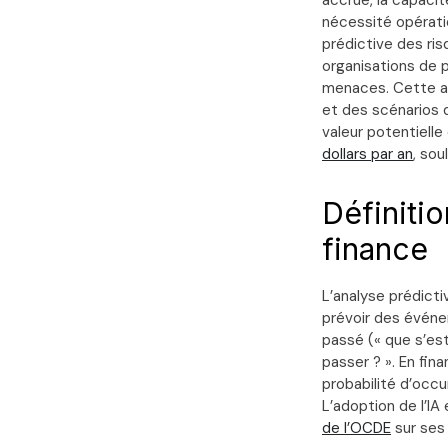
accrue, la capacit
nécessité opération
prédictive des ris
organisations de p
menaces. Cette ap
et des scénarios d
valeur potentielle
dollars par an
, sou
Définitio
finance
L’analyse prédicti
prévoir des événe
passé (« que s’est-
passer ? ». En fin
probabilité d’occu
L’adoption de l’I
de l’OCDE
sur ses 