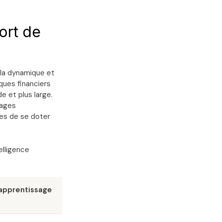
ort de
à la dynamique et
ques financiers
e et plus large.
rages
ses de se doter
elligence
: apprentissage