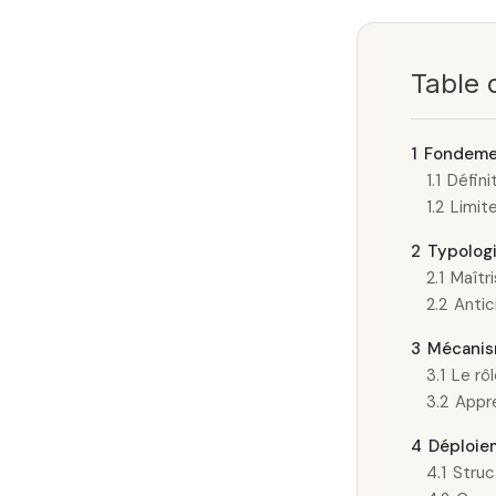
Table 
1
Fondemen
1.1
Défini
1.2
Limite
2
Typologi
2.1
Maîtr
2.2
Antic
3
Mécanism
3.1
Le rô
3.2
Appre
4
Déploiem
4.1
Struc