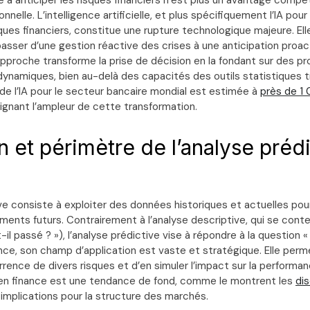
é à anticiper les risques financiers n’est plus un avantage compét
nelle. L’intelligence artificielle, et plus spécifiquement l’IA pour 
ques financiers, constitue une rupture technologique majeure. El
asser d’une gestion réactive des crises à une anticipation proac
proche transforme la prise de décision en la fondant sur des pro
ynamiques, bien au-delà des capacités des outils statistiques tr
 de l’IA pour le secteur bancaire mondial est estimée à
près de 1 
lignant l’ampleur de cette transformation.
n et périmètre de l’analyse préd
ve consiste à exploiter des données historiques et actuelles pou
ments futurs. Contrairement à l’analyse descriptive, qui se cont
il passé ? »), l’analyse prédictive vise à répondre à la question «
ance, son champ d’application est vaste et stratégique. Elle perme
rrence de divers risques et d’en simuler l’impact sur la performan
A en finance est une tendance de fond, comme le montrent les
dis
implications pour la structure des marchés.