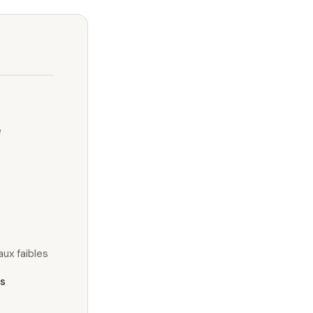
e
ux faibles
is