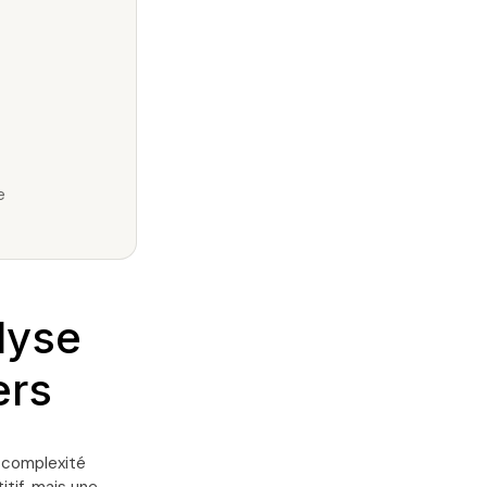
e
lyse
ers
 complexité