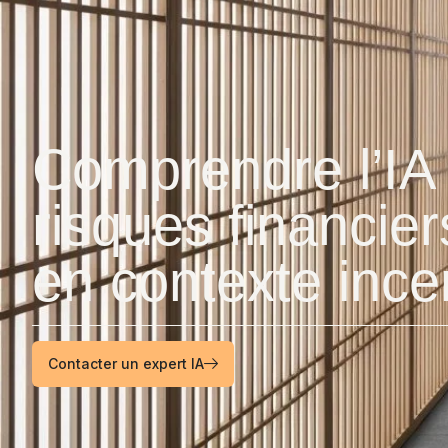
Comprendre l’IA 
risques financier
en contexte incer
Contacter un expert IA