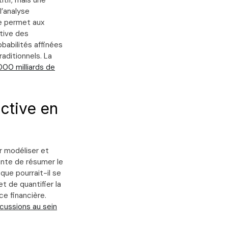
itif, mais une
l’analyse
le permet aux
tive des
babilités affinées
aditionnels. La
000 milliards de
ictive en
r modéliser et
ente de résumer le
 que pourrait-il se
t de quantifier la
ce financière.
cussions au sein