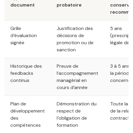
document
probatoire
conserva
recomma
Grille
Justification des
5 ans
d’évaluation
décisions de
(prescript
signée
promotion ou de
légale de 
sanction
Historique des
Preuve de
3 à 5 ans 
feedbacks
l’accompagnement
la période
continus
managérial en
concerné
cours d’année
Plan de
Démonstration du
Toute la d
développement
respect de
de la relat
des
l’obligation de
contractue
compétences
formation