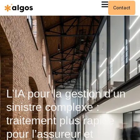
Contact
L’IA pour la gestion d’un
sinistre complexe :
traitement plus rapide
pour l’assureur et