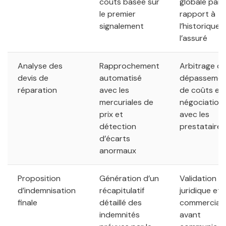
coûts basée sur
globale par
le premier
rapport à
signalement
l’historique 
l’assuré
Analyse des
Rapprochement
Arbitrage d
devis de
automatisé
dépassemen
réparation
avec les
de coûts et
mercuriales de
négociation
prix et
avec les
détection
prestataires
d’écarts
anormaux
Proposition
Génération d’un
Validation
d’indemnisation
récapitulatif
juridique et
finale
détaillé des
commercial
indemnités
avant