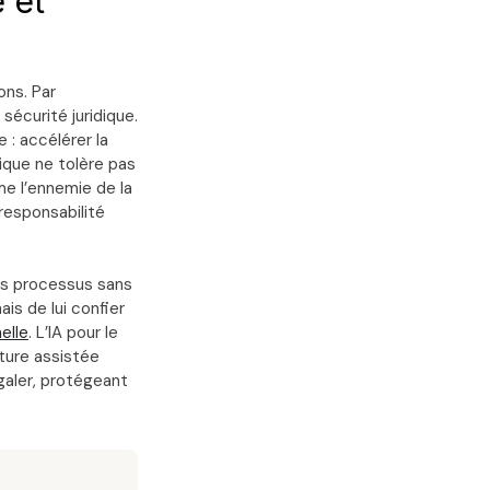
é et
ons. Par
sécurité juridique.
 : accélérer la
tique ne tolère pas
me l’ennemie de la
 responsabilité
es processus sans
ais de lui confier
elle
. L’IA pour le
ture assistée
galer, protégeant