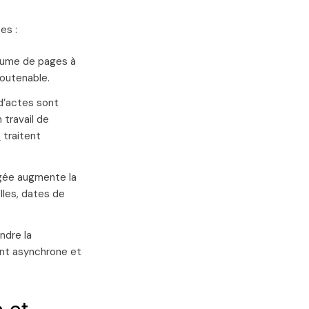
es :
olume de pages à
outenable.
d’actes sont
 travail de
s
traitent
ngée augmente la
lles, dates de
ndre la
nt asynchrone et