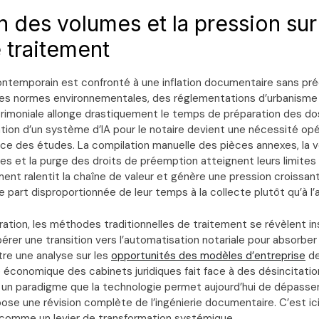
on des volumes et la pression sur
 traitement
 contemporain est confronté à une inflation documentaire sans pr
des normes environnementales, des réglementations d’urbanisme
rimoniale allonge drastiquement le temps de préparation des do
ation d’un système d’IA pour le notaire devient une nécessité opé
ence des études. La compilation manuelle des pièces annexes, la v
s et la purge des droits de préemption atteignent leurs limites 
ent ralentit la chaîne de valeur et génère une pression croissant
 part disproportionnée de leur temps à la collecte plutôt qu’à l’a
ation, les méthodes traditionnelles de traitement se révèlent in
rer une transition vers l’automatisation notariale pour absorber
e une analyse sur les
opportunités des modèles d’entreprise
de
e économique des cabinets juridiques fait face à des désincitatio
é, un paradigme que la technologie permet aujourd’hui de dépasser
ose une révision complète de l’ingénierie documentaire. C’est ici 
t comme un levier de transformation systémique.