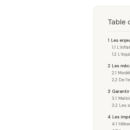
Table 
1
Les enje
1.1
L’infl
1.2
L’équi
2
Les méca
2.1
Modèl
2.2
De l’
3
Garantir
3.1
Maîtri
3.2
Les s
4
Les imp
4.1
Héber