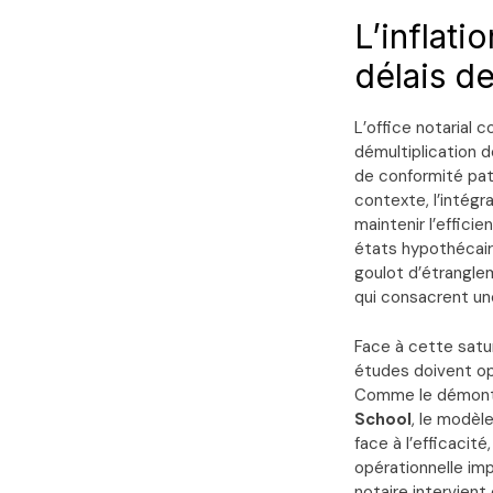
L’inflati
délais de
L’office notarial
démultiplication 
de conformité pat
contexte, l’intégr
maintenir l’effici
états hypothécaire
goulot d’étranglem
qui consacrent une
Face à cette satur
études doivent opé
Comme le démontr
School
, le modèl
face à l’efficacit
opérationnelle imp
notaire intervien