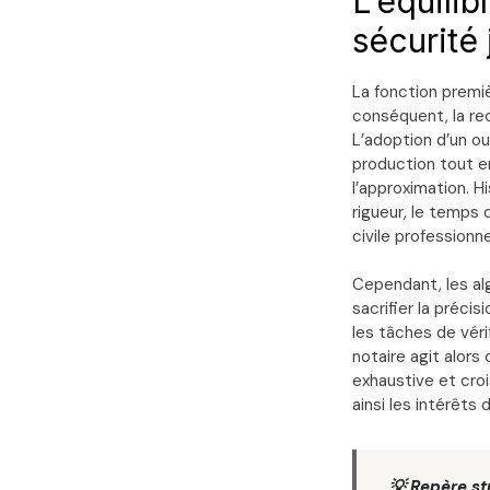
L’équilib
sécurité 
La fonction premiè
conséquent, la rec
L’adoption d’un ou
production tout en
l’approximation. 
rigueur, le temps 
civile professionne
Cependant, les al
sacrifier la précis
les tâches de véri
notaire agit alors
exhaustive et cro
ainsi les intérêts 
💡 Repère st