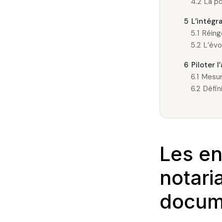
4.2
La po
5
L’intégra
5.1
Réingé
5.2
L’évo
6
Piloter l
6.1
Mesur
6.2
Défin
Les en
notari
docum