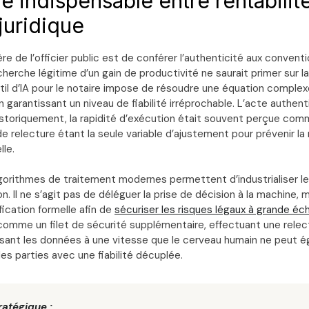
re indispensable entre rentabilit
juridique
re de l’officier public est de conférer l’authenticité aux conventi
herche légitime d’un gain de productivité ne saurait primer sur la 
til d’IA pour le notaire impose de résoudre une équation complexe
 garantissant un niveau de fiabilité irréprochable. L’acte authen
Historiquement, la rapidité d’exécution était souvent perçue com
de relecture étant la seule variable d’ajustement pour prévenir la
lle.
gorithmes de traitement modernes permettent d’industrialiser l
ion. Il ne s’agit pas de déléguer la prise de décision à la machine, m
fication formelle afin de
sécuriser les risques légaux à grande éch
 comme un filet de sécurité supplémentaire, effectuant une relec
isant les données à une vitesse que le cerveau humain ne peut é
des parties avec une fiabilité décuplée.
ratégique :