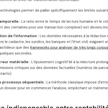
echnologies permet de pallier spécifiquement les limites suivant
emporelle :
Le ratio entre le temps de lecture humaine et le v
ent des centaines pour une transaction complexe) est devenu ins
ion de l’information :
Les données nécessaires à la rédaction 
e le cadastre, les syndics, les banques et l’état civil, exigeant un
 fastidieux que des
frameworks pour analyser de très longs corpu
quelques secondes.
reur matérielle :
L’épuisement cognitif lié à la relecture prolo
omissions critiques sur des données factuelles (numéros de parce
tants).
es processus séquentiels :
La méthode classique impose d’atte
un dossier pour en commencer l’analyse, empêchant un traiteme