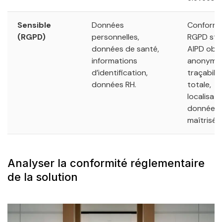
Sensible
Données
Conformi
(RGPD)
personnelles,
RGPD stri
données de santé,
AIPD obli
informations
anonymis
d’identification,
traçabilit
données RH.
totale,
localisat
données
maîtrisée
Analyser la conformité réglementaire
de la solution