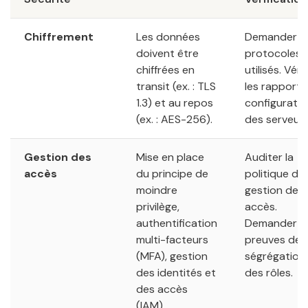
Chiffrement
Les données
Demander le
doivent être
protocoles
chiffrées en
utilisés. Vérif
transit (ex. : TLS
les rapports
1.3) et au repos
configuratio
(ex. : AES-256).
des serveurs
Gestion des
Mise en place
Auditer la
accès
du principe de
politique de
moindre
gestion des
privilège,
accès.
authentification
Demander d
multi-facteurs
preuves de l
(MFA), gestion
ségrégation
des identités et
des rôles.
des accès
(IAM).