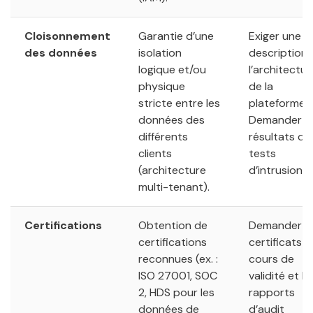
Cloisonnement
Garantie d’une
Exiger une
des données
isolation
description 
logique et/ou
l’architectur
physique
de la
stricte entre les
plateforme.
données des
Demander le
différents
résultats de
clients
tests
(architecture
d’intrusion.
multi-tenant).
Certifications
Obtention de
Demander le
certifications
certificats e
reconnues (ex. :
cours de
ISO 27001, SOC
validité et le
2, HDS pour les
rapports
données de
d’audit