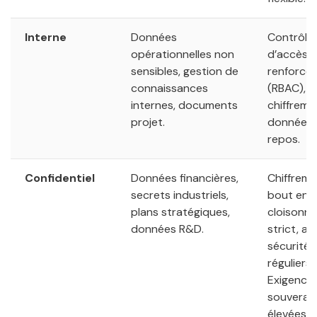
Interne
Données
Contrôle
opérationnelles non
d’accès
sensibles, gestion de
renforcé
connaissances
(RBAC),
internes, documents
chiffreme
projet.
données 
repos.
Confidentiel
Données financières,
Chiffrem
secrets industriels,
bout en 
plans stratégiques,
cloisonn
données R&D.
strict, au
sécurité
réguliers.
Exigence
souverai
élevées.