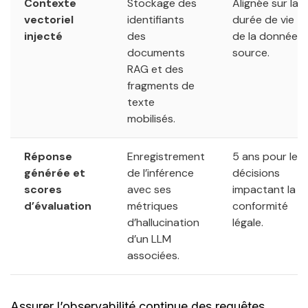
Contexte
Stockage des
Alignée sur la
vectoriel
identifiants
durée de vie
injecté
des
de la donnée
documents
source.
RAG et des
fragments de
texte
mobilisés.
Réponse
Enregistrement
5 ans pour les
générée et
de l’inférence
décisions
scores
avec ses
impactant la
d’évaluation
métriques
conformité
d’hallucination
légale.
d’un LLM
associées.
Assurer l’observabilité continue des requêtes