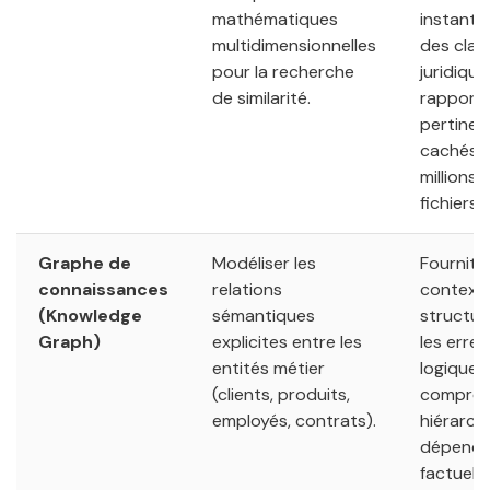
mathématiques
instant
multidimensionnelles
des clau
pour la recherche
juridiqu
de similarité.
rapport
pertinen
cachés 
millions 
fichiers.
Graphe de
Modéliser les
Fournit 
connaissances
relations
context
(Knowledge
sémantiques
structur
Graph)
explicites entre les
les erre
entités métier
logique ; 
(clients, produits,
compren
employés, contrats).
hiérarchi
dépend
factuelle