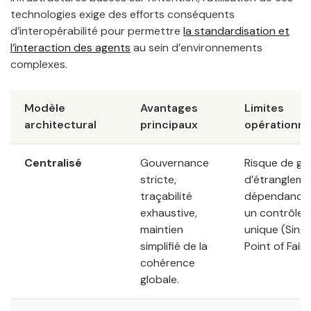
technologies exige des efforts conséquents
d’interopérabilité pour permettre
la standardisation et
l’interaction des agents
au sein d’environnements
complexes.
Modèle
Avantages
Limites
architectural
principaux
opérationne
Centralisé
Gouvernance
Risque de go
stricte,
d’étrangleme
traçabilité
dépendance
exhaustive,
un contrôleu
maintien
unique (Singl
simplifié de la
Point of Failu
cohérence
globale.