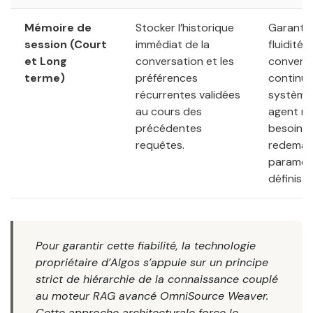
Mémoire de
Stocker l’historique
Garantit
session (Court
immédiat de la
fluidité
et Long
conversation et les
conversa
terme)
préférences
continue 
récurrentes validées
système 
au cours des
agent n’
précédentes
besoin d
requêtes.
redeman
paramèt
définis.
Pour garantir cette fiabilité, la technologie
propriétaire d’Algos s’appuie sur un principe
strict de hiérarchie de la connaissance couplé
au moteur RAG avancé OmniSource Weaver.
Cette approche architecturale force le