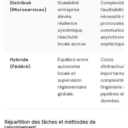
Distribué
Scalabilité
Complexité 
(Microservices)
entreprise
l’auditabilité,
élevée,
nécessité de
résilience
protocoles 
systémique,
communicati
réactivité
asynchrones
locale accrue.
sophistiqués
Hybride
Équilibre entre
Coûts
(Fédéré)
autonomie
d’infrastruct
locale et
importants,
supervision
complexité d
réglementaire
l’ingénierie d
globale.
pipelines de
données.
Répartition des tâches et méthodes de
raisonnement