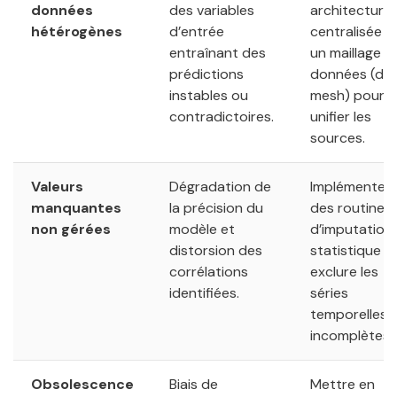
données
des variables
architecture
hétérogènes
d’entrée
centralisée o
entraînant des
un maillage d
prédictions
données (da
instables ou
mesh) pour
contradictoires.
unifier les
sources.
Valeurs
Dégradation de
Implémenter
manquantes
la précision du
des routines
non gérées
modèle et
d’imputation
distorsion des
statistique o
corrélations
exclure les
identifiées.
séries
temporelles
incomplètes.
Obsolescence
Biais de
Mettre en