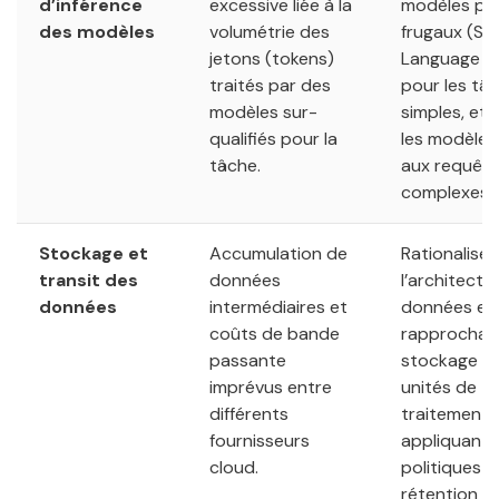
d’inférence
excessive liée à la
modèles plu
des modèles
volumétrie des
frugaux (Sma
jetons (tokens)
Language M
traités par des
pour les tâ
modèles sur-
simples, et 
qualifiés pour la
les modèles
tâche.
aux requêt
complexes.
Stockage et
Accumulation de
Rationaliser
transit des
données
l’architectu
données
intermédiaires et
données en
coûts de bande
rapprochant
passante
stockage d
imprévus entre
unités de
différents
traitement 
fournisseurs
appliquant 
cloud.
politiques d
rétention st