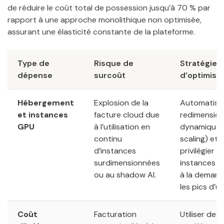
de réduire le coût total de possession jusqu’à 70 % par
rapport à une approche monolithique non optimisée,
assurant une élasticité constante de la plateforme.
Type de
Risque de
Stratégie
dépense
surcoût
d’optimisa
Hébergement
Explosion de la
Automatiser
et instances
facture cloud due
redimensio
GPU
à l’utilisation en
dynamique 
continu
scaling) et
d’instances
privilégier d
surdimensionnées
instances d
ou au shadow AI.
à la demand
les pics d’u
Coût
Facturation
Utiliser des