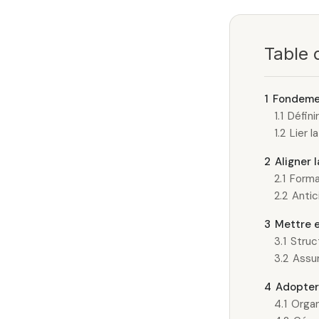
Table 
1
Fondemen
1.1
Défini
1.2
Lier l
2
Aligner 
2.1
Formal
2.2
Antic
3
Mettre 
3.1
Struc
3.2
Assur
4
Adopter 
4.1
Organ