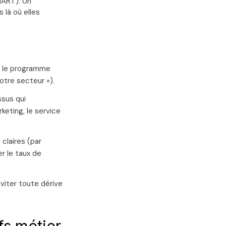
MART). Un
 là où elles
ue le programme
notre secteur »).
sus qui
keting, le service
claires (par
r le taux de
viter toute dérive