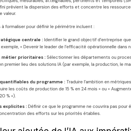
ifiques, mesurables, atteignables, pertinents et temporels (S
ini prévient la dispersion des efforts et concentre les ressources
e valeur.
à formaliser pour définir le périmètre incluent :
ratégique centrale :
Identifier le grand objectif d’entreprise q
r exemple, « Devenir le leader de l’efficacité opérationnelle dans 
métier prioritaires :
Sélectionner les départements ou proces
n premier lieu des solutions IA (par exemple, la production, le mar
 quantifiables du programme :
Traduire l’ambition en métriques 
uire les coûts de production de 15 % en 24 mois » ou « Augmente
20 % »).
 explicites :
Définir ce que le programme ne couvrira pas pour é
concentration des efforts sur les priorités établies.