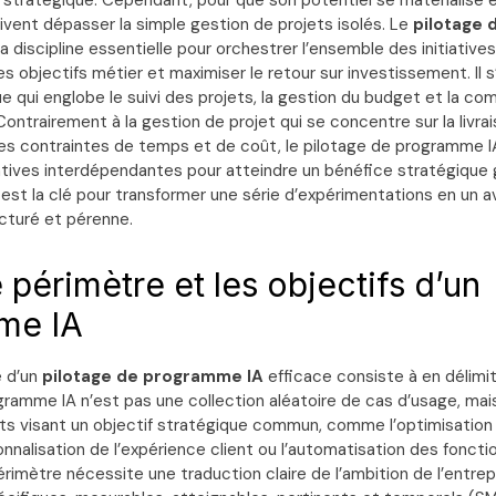
 stratégique. Cependant, pour que son potentiel se matérialise e
ivent dépasser la simple gestion de projets isolés. Le
pilotage 
discipline essentielle pour orchestrer l’ensemble des initiatives,
s objectifs métier et maximiser le retour sur investissement. Il s
e qui englobe le suivi des projets, la gestion du budget et la c
Contrairement à la gestion de projet qui se concentre sur la livrais
es contraintes de temps et de coût, le pilotage de programme IA
tiatives interdépendantes pour atteindre un bénéfice stratégique 
 est la clé pour transformer une série d’expérimentations en un 
ucturé et pérenne.
e périmètre et les objectifs d’un
me IA
e d’un
pilotage de programme IA
efficace consiste à en délimi
gramme IA n’est pas une collection aléatoire de cas d’usage, ma
ts visant un objectif stratégique commun, comme l’optimisation 
sonnalisation de l’expérience client ou l’automatisation des foncti
érimètre nécessite une traduction claire de l’ambition de l’entrep