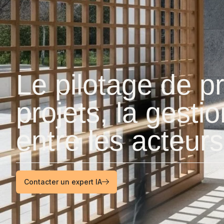
Le pilotage de p
projets, la gest
entre les acteurs
Contacter un expert IA