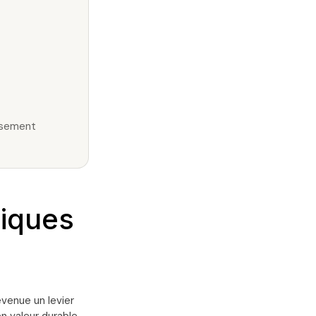
issement
giques
evenue un levier