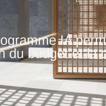
rogramme IA perme
ion du budget et l