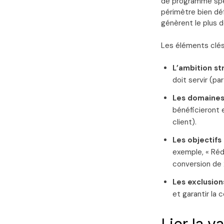
de programme spéc
périmètre bien déf
génèrent le plus d
Les éléments clés 
L’ambition st
doit servir (pa
Les domaines 
bénéficieront e
client).
Les objectifs
exemple, « Réd
conversion de 
Les exclusions
et garantir la 