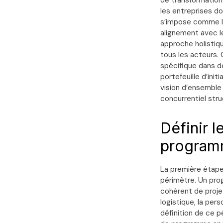
de transformation
les entreprises do
s’impose comme la 
alignement avec le
approche holistiqu
tous les acteurs. 
spécifique dans d
portefeuille d’ini
vision d’ensemble
concurrentiel str
Définir l
program
La première étap
périmètre. Un pro
cohérent de proje
logistique, la per
définition de ce p