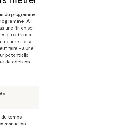
ifs métier
 sein du programme
programme IA
 une fin en soi,
les projets non
me concret ou à
eut faire » à une
ur potentielle,
se de décision.
ès
% du temps
s manuelles.