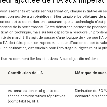
aleur ajoutée de l’IA aux impérat
 investissements et mobiliser l’organisation, chaque initiative au
ment connectée à un bénéfice métier tangible. Le
pilotage de 
iser cette connexion, en s’assurant que la technologie n’est pas
service de la performance. Cette démarche permet de prioriser 
stication technique, mais sur leur capacité à résoudre un problè
ité de marché. Il s’agit de passer d’une logique de « ce que l’IA p
 l’IA doit faire pour l’entreprise ». La quantification de cette vale
 une estimation, est cruciale pour l’arbitrage budgétaire et la pri
illustre comment lier les initiatives IA aux objectifs métier :
Contribution de l’IA
Métrique de succ
Automatisation intelligente des
Diminution de 30 
tâches administratives répétitives
consacré aux tâche
(comptabilité, RH).