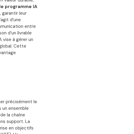
n valeur durable,
de programme IA
 garantir leur
’agit d’une
ommunication entre
on d’un livrable
 vise à gérer un
global. Cette
avantage
ter précisément le
is un ensemble
de la chaîne
ons support. La
rise en objectifs