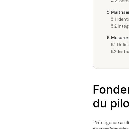
4.2
Gére
5
Maîtrise
5.1
Identi
5.2
Intég
6
Mesurer 
6.1
Défini
6.2
Insta
Fondem
du pil
L’intelligence arti