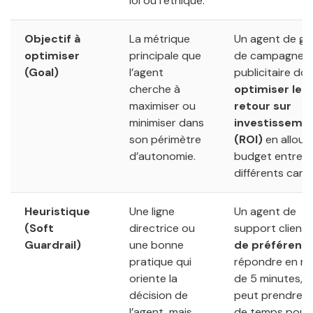
loi ou l’éthique.
Objectif à
La métrique
Un agent de ge
optimiser
principale que
de campagne
(Goal)
l’agent
publicitaire doi
cherche à
optimiser le
maximiser ou
retour sur
minimiser dans
investisseme
son périmètre
(ROI)
en alloua
d’autonomie.
budget entre
différents cana
Heuristique
Une ligne
Un agent de
(Soft
directrice ou
support client 
Guardrail)
une bonne
de préférenc
pratique qui
répondre en m
oriente la
de 5 minutes, m
décision de
peut prendre p
l’agent, mais
de temps pour