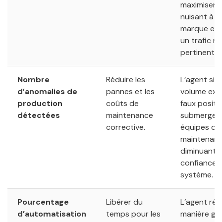
maximiser le
nuisant à l
marque et a
un trafic n
pertinent.
Nombre
Réduire les
L’agent sig
d’anomalies de
pannes et les
volume exc
production
coûts de
faux positif
détectées
maintenance
submergean
corrective.
équipes de
maintenanc
diminuant l
confiance d
système.
Pourcentage
Libérer du
L’agent ré
d’automatisation
temps pour les
manière gé