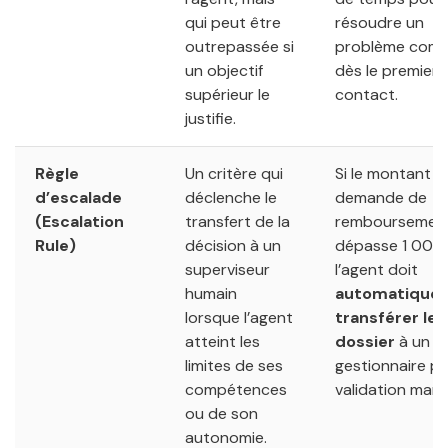
qui peut être
résoudre un
outrepassée si
problème comp
un objectif
dès le premier
supérieur le
contact.
justifie.
Règle
Un critère qui
Si le montant d
d’escalade
déclenche le
demande de
(Escalation
transfert de la
remboursemen
Rule)
décision à un
dépasse 1 000 
superviseur
l’agent doit
humain
automatique
lorsque l’agent
transférer le
atteint les
dossier
à un
limites de ses
gestionnaire p
compétences
validation manu
ou de son
autonomie.