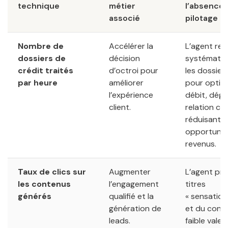
technique
métier
l’absence
associé
pilotage
Nombre de
Accélérer la
L’agent ref
dossiers de
décision
systémati
crédit traités
d’octroi pour
les dossiers
par heure
améliorer
pour optim
l’expérience
débit, dégr
client.
relation cli
réduisant l
opportunit
revenus.
Taux de clics sur
Augmenter
L’agent pro
les contenus
l’engagement
titres
générés
qualifié et la
« sensation
génération de
et du cont
leads.
faible valeu