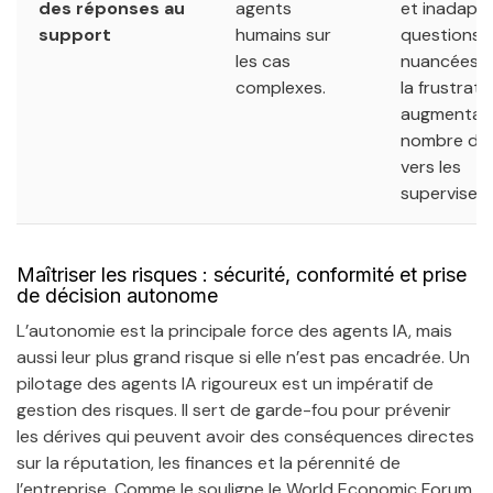
des réponses au
agents
et inadapt
support
humains sur
questions
les cas
nuancées, 
complexes.
la frustrati
augmentant
nombre d’e
vers les
superviseur
Maîtriser les risques : sécurité, conformité et prise
de décision autonome
L’autonomie est la principale force des agents IA, mais
aussi leur plus grand risque si elle n’est pas encadrée. Un
pilotage des agents IA rigoureux est un impératif de
gestion des risques. Il sert de garde-fou pour prévenir
les dérives qui peuvent avoir des conséquences directes
sur la réputation, les finances et la pérennité de
l’entreprise. Comme le souligne le World Economic Forum,