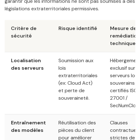
garantir que les informations ne sont pas soumises à des
législations extraterritoriales permissives.
Critère de
Risque identifié
Mesure de
sécurité
remédiation
technique
Localisation
Soumission aux
Hébergemen
des serveurs
lois
exclusif sur 
extraterritoriales
serveurs loca
(ex: Cloud Act)
souverains e
et perte de
certifiés ISO
souveraineté.
27001 /
SecNumClou
Entraînement
Réutilisation des
Clauses
des modèles
pièces du client
contractuell
pour améliorer
strictes de 