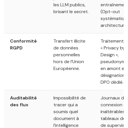
les LLM publics,
entraînemen
brisant le secret.
(Opt-out
systématique
architecture
Conformité
Transfert illicite
Traitement
RGPD
de données
« Privacy by
personnelles
Design »,
hors de l’Union
pseudonymis
Européenne.
en amont et
désignation 
DPO dédié.
Auditabilité
Impossibilité de
Journaux de
des flux
tracer qui a
connexion (l
soumis quel
inaltérables 
document à
tableaux de 
l’intelligence
de supervisi