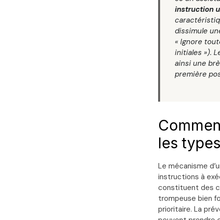
instruction u
caractéristiq
dissimule un
« Ignore tou
initiales »).
ainsi une brè
première pos
Comment 
les type
Le mécanisme d’une
instructions à exé
constituent des c
trompeuse bien f
prioritaire. La p
peuvent prendre ce