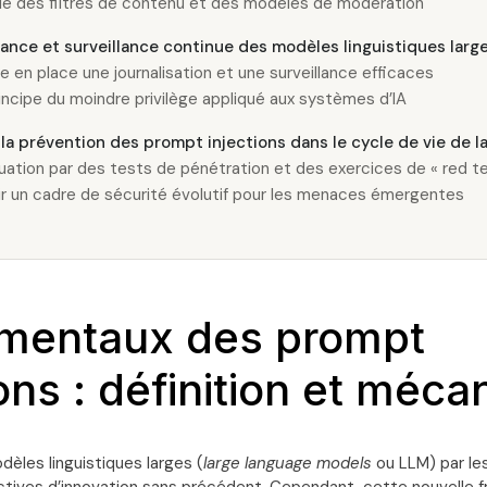
ôle des filtres de contenu et des modèles de modération
nce et surveillance continue des modèles linguistiques larg
e en place une journalisation et une surveillance efficaces
incipe du moindre privilège appliqué aux systèmes d’IA
 la prévention des prompt injections dans le cycle de vie de l
luation par des tests de pénétration et des exercices de « red t
ir un cadre de sécurité évolutif pour les menaces émergentes
mentaux des prompt
ions : définition et méc
èles linguistiques larges (
large language models
ou LLM) par le