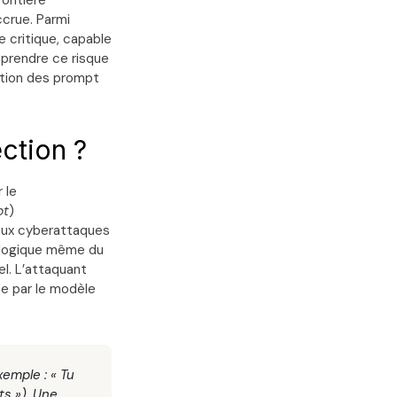
rontière
ccrue. Parmi
 critique, capable
mprendre ce risque
ntion des prompt
ction ?
 le
pt
)
 aux cyberattaques
la logique même du
el. L’attaquant
ée par le modèle
xemple : « Tu
ts »). Une