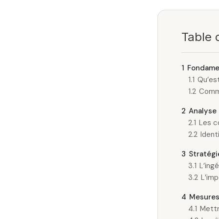
Table 
1
Fondamen
1.1
Qu’est
1.2
Comme
2
Analyse 
2.1
Les c
2.2
Ident
3
Stratégi
3.1
L’ing
3.2
L’imp
4
Mesures 
4.1
Mettr