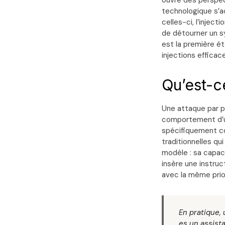
ouvre des perspec
technologique s’a
celles-ci, l’inject
de détourner un sy
est la première é
injections efficace
Qu’est-c
Une attaque par pr
comportement d’un
spécifiquement co
traditionnelles qui
modèle : sa capaci
insère une instruc
avec la même prior
En pratique,
es un assist