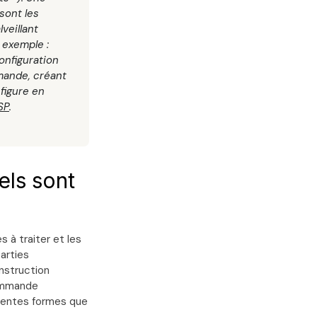
 sont les
veillant
 exemple :
onfiguration
mmande, créant
 figure en
SP
.
els sont
 à traiter et les
arties
nstruction
commande
érentes formes que