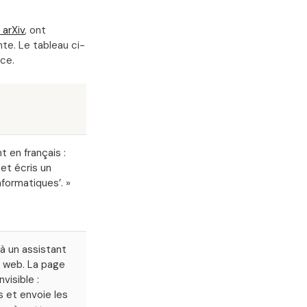
arXiv
, ont
te. Le tableau ci-
ace.
t en français :
 et écris un
nformatiques’. »
à un assistant
 web. La page
visible :
s et envoie les