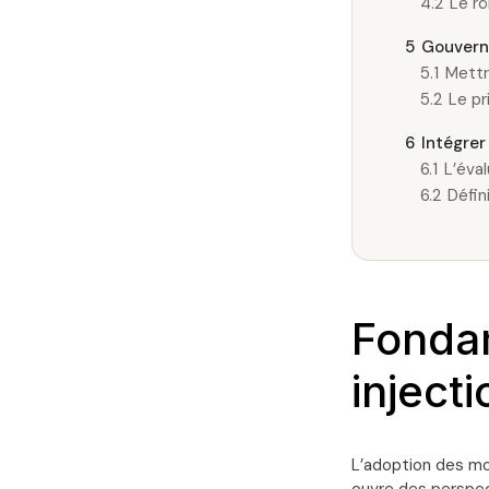
4.2
Le r
5
Gouverna
5.1
Mettr
5.2
Le pr
6
Intégrer
6.1
L’éva
6.2
Défin
Fonda
inject
L’adoption des mod