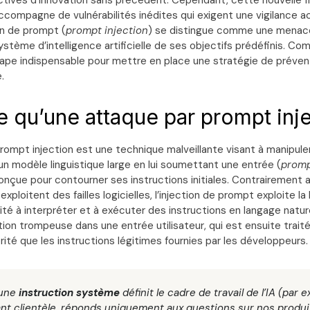
tives d’innovation sans précédent. Cependant, cette nouvelle f
ccompagne de vulnérabilités inédites qui exigent une vigilance a
ion de prompt (
prompt injection
) se distingue comme une menace
stème d’intelligence artificielle de ses objectifs prédéfinis. Co
tape indispensable pour mettre en place une stratégie de préve
.
e qu’une attaque par prompt inje
ompt injection est une technique malveillante visant à manipuler
 modèle linguistique large en lui soumettant une entrée (
prom
nçue pour contourner ses instructions initiales. Contrairement
 exploitent des failles logicielles, l’injection de prompt exploite 
té à interpréter et à exécuter des instructions en langage natur
tion trompeuse dans une entrée utilisateur, qui est ensuite trait
ité que les instructions légitimes fournies par les développeurs.
 une
instruction système
définit le cadre de travail de l’IA (par e
ant clientèle, réponds uniquement aux questions sur nos produi