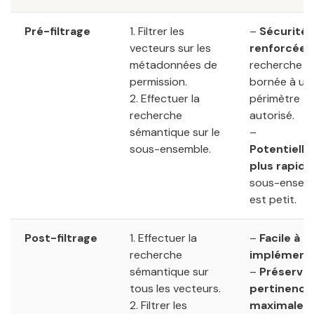
Pré-filtrage
1. Filtrer les
–
Sécurité
vecteurs sur les
renforcée
:
métadonnées de
recherche e
permission.
bornée à un
2. Effectuer la
périmètre
recherche
autorisé.
sémantique sur le
–
sous-ensemble.
Potentiell
plus rapide
sous-ensem
est petit.
Post-filtrage
1. Effectuer la
–
Facile à
recherche
implément
sémantique sur
–
Préserve 
tous les vecteurs.
pertinence
2. Filtrer les
maximale
d