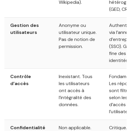
Wikipedia).
hétérogè
(GED, CRM,
Gestion des
Anonyme ou
Authentifi
utilisateurs
utilisateur unique.
via l’annua
Pas de notion de
d’entrepri
permission.
(SSO). Ge
fine des
identités.
Contrôle
Inexistant. Tous
Fondament
d’accès
les utilisateurs
Les répon
ont accès à
sont filtr
l’intégralité des
selon les 
données.
d’accès d
l’utilisateu
Confidentialité
Non applicable.
Critique. 