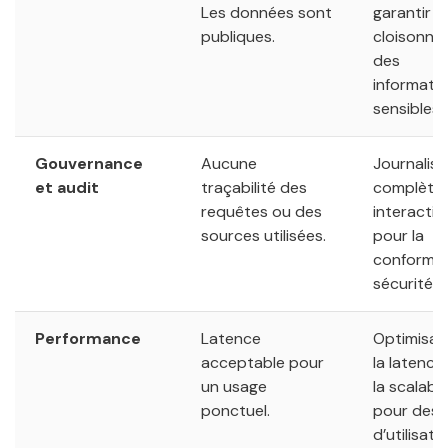
Les données sont
garantir le
publiques.
cloisonne
des
informati
sensibles.
Gouvernance
Aucune
Journalisa
et audit
traçabilité des
complète
requêtes ou des
interactio
sources utilisées.
pour la
conformité
sécurité.
Performance
Latence
Optimisat
acceptable pour
la latence
un usage
la scalabil
ponctuel.
pour des m
d’utilisate