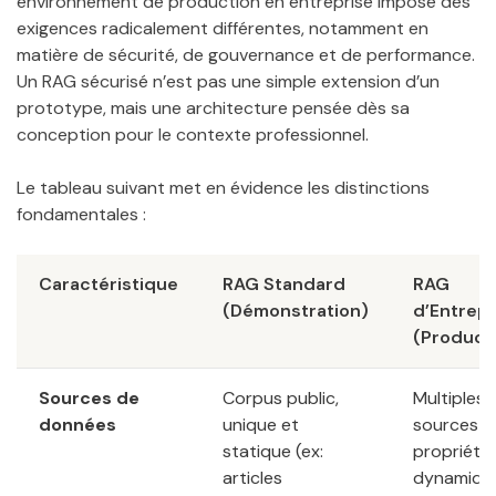
environnement de production en entreprise impose des
exigences radicalement différentes, notamment en
matière de sécurité, de gouvernance et de performance.
Un RAG sécurisé n’est pas une simple extension d’un
prototype, mais une architecture pensée dès sa
conception pour le contexte professionnel.
Le tableau suivant met en évidence les distinctions
fondamentales :
Caractéristique
RAG Standard
RAG
(Démonstration)
d’Entrepr
(Product
Sources de
Corpus public,
Multiples
données
unique et
sources
statique (ex:
propriétai
articles
dynamiqu