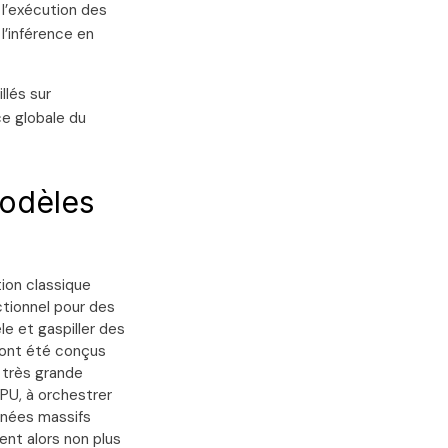
à l’exécution des
l’inférence en
llés sur
ce globale du
modèles
ion classique
ctionnel pour des
le et gaspiller des
 ont été conçus
à très grande
GPU, à orchestrer
nnées massifs
ent alors non plus