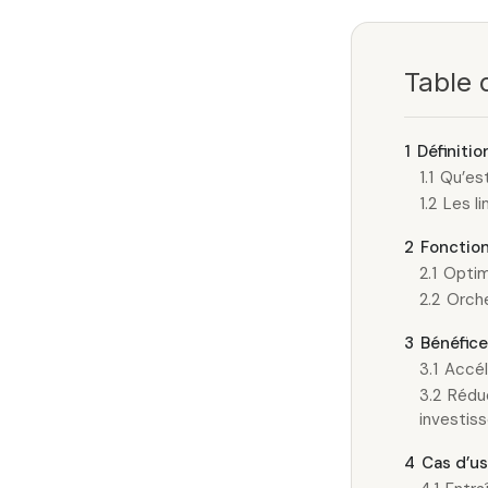
Table 
1
Définiti
1.1
Qu’est
1.2
Les l
2
Fonction
2.1
Optim
2.2
Orche
3
Bénéfice
3.1
Accél
3.2
Réduc
investis
4
Cas d’us