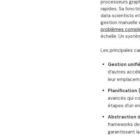
processeurs graph
rapides. Sa foncti
data scientists e
gestion manuelle 
problèmes compl
échelle. Un systèm
Les principales ca
Gestion unifi
d’autres accél
leur emplacem
Planification 
avancés qui co
étapes d’un en
Abstraction d
frameworks de 
garantissant la