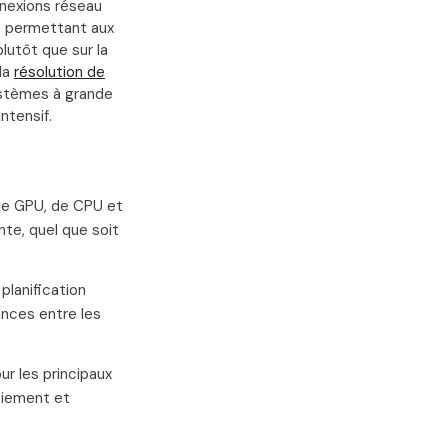
nnexions réseau
e, permettant aux
lutôt que sur la
la
résolution de
ystèmes à grande
ntensif.
 de GPU, de CPU et
te, quel que soit
planification
nces entre les
ur les principaux
oiement et