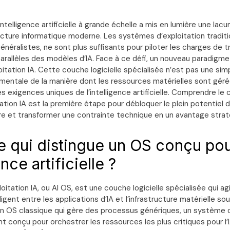
ntelligence artificielle à grande échelle a mis en lumière une lacu
ructure informatique moderne. Les systèmes d’exploitation tradit
néralistes, ne sont plus suffisants pour piloter les charges de 
rallèles des modèles d’IA. Face à ce défi, un nouveau paradigme
itation IA. Cette couche logicielle spécialisée n’est pas une sim
mentale de la manière dont les ressources matérielles sont géré
s exigences uniques de l’intelligence artificielle. Comprendre le
ation IA est la première étape pour débloquer le plein potentiel
ure et transformer une contrainte technique en un avantage strat
e qui distingue un OS conçu po
ence artificielle ?
itation IA, ou AI OS, est une couche logicielle spécialisée qui 
ligent entre les applications d’IA et l’infrastructure matérielle so
n OS classique qui gère des processus génériques, un système d’
t conçu pour orchestrer les ressources les plus critiques pour l