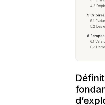
4.1
Entra
4.2
Déplo
5
Critères
5.1
Évalue
5.2
Les é
6
Perspect
6.1
Vers 
6.2
L’éme
Défini
fonda
d’expl