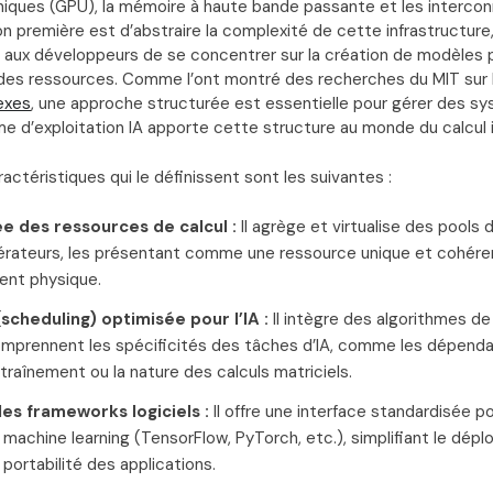
iques (GPU), la mémoire à haute bande passante et les interco
on première est d’abstraire la complexité de cette infrastructur
t aux développeurs de se concentrer sur la création de modèles p
des ressources. Comme l’ont montré des recherches du MIT sur 
exes
, une approche structurée est essentielle pour gérer des s
e d’exploitation IA apporte cette structure au monde du calcul i
ractéristiques qui le définissent sont les suivantes :
ée des ressources de calcul :
Il agrège et virtualise des pools
érateurs, les présentant comme une ressource unique et cohéren
ent physique.
(scheduling) optimisée pour l’IA :
Il intègre des algorithmes de 
mprennent les spécificités des tâches d’IA, comme les dépenda
traînement ou la nature des calculs matriciels.
es frameworks logiciels :
Il offre une interface standardisée po
machine learning (TensorFlow, PyTorch, etc.), simplifiant le dépl
 portabilité des applications.