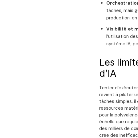
Orchestration
tâches, mais gè
production, en
Visibilité et 
l’utilisation 
système IA, pe
Les limi
d’IA
Tenter d’exécuter
revient à piloter 
tâches simples, il
ressources matér
pour la polyvalenc
échelle que requier
des milliers de c
crée des inefficac