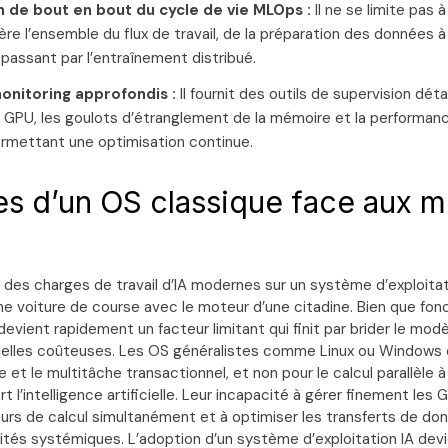
 de bout en bout du cycle de vie MLOps :
Il ne se limite pas 
re l’ensemble du flux de travail, de la préparation des données à 
 passant par l’entraînement distribué.
monitoring approfondis :
Il fournit des outils de supervision détai
des GPU, les goulots d’étranglement de la mémoire et la performan
rmettant une optimisation continue.
tes d’un OS classique face aux 
 des charges de travail d’IA modernes sur un système d’exploitat
une voiture de course avec le moteur d’une citadine. Bien que fon
 devient rapidement un facteur limitant qui finit par brider le modè
ielles coûteuses. Les OS généralistes comme Linux ou Windows
e et le multitâche transactionnel, et non pour le calcul parallèle 
t l’intelligence artificielle. Leur incapacité à gérer finement les 
œurs de calcul simultanément et à optimiser les transferts de do
ités systémiques. L’adoption d’un système d’exploitation IA devi