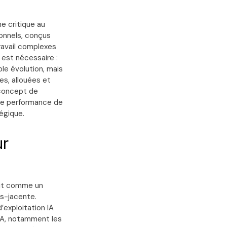
ne critique au
ionnels, conçus
travail complexes
 est nécessaire :
ple évolution, mais
es, allouées et
 concept de
 de performance de
égique.
ur
agit comme un
us-jacente.
exploitation IA
’IA, notamment les