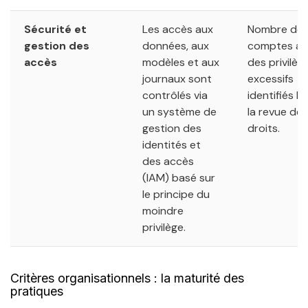
Sécurité et
Les accès aux
Nombre de
gestion des
données, aux
comptes av
accès
modèles et aux
des privilèg
journaux sont
excessifs
contrôlés via
identifiés lo
un système de
la revue des
gestion des
droits.
identités et
des accès
(IAM) basé sur
le principe du
moindre
privilège.
Critères organisationnels : la maturité des
pratiques