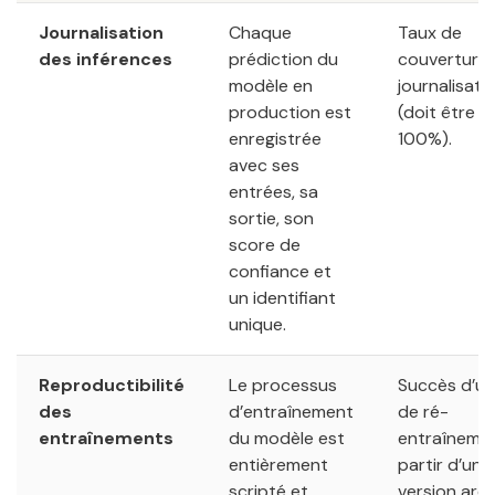
Journalisation
Chaque
Taux de
des inférences
prédiction du
couverture 
modèle en
journalisati
production est
(doit être d
enregistrée
100%).
avec ses
entrées, sa
sortie, son
score de
confiance et
un identifiant
unique.
Reproductibilité
Le processus
Succès d’un
des
d’entraînement
de ré-
entraînements
du modèle est
entraîneme
entièrement
partir d’une
scripté et
version arch