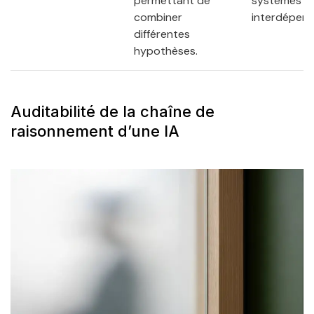
permettant de
systèmes
combiner
interdépend
différentes
hypothèses.
Auditabilité de la chaîne de
raisonnement d’une IA