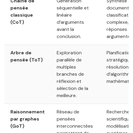
Chaîne de
Génération
Synthèse d
pensée
séquentielle et
documents,
classique
linéaire
classificati
(CoT)
d’arguments
complexe,
avant la
réponses
conclusion.
argumentée
Arbre de
Exploration
Planification
pensée (ToT)
parallèle de
stratégique,
multiples
résolution
branches de
d’algorithm
réflexion et
mathématiq
sélection de la
meilleure.
Raisonnement
Réseau de
Recherche
par graphes
pensées
scientifique,
(GoT)
interconnectées
modélisatio