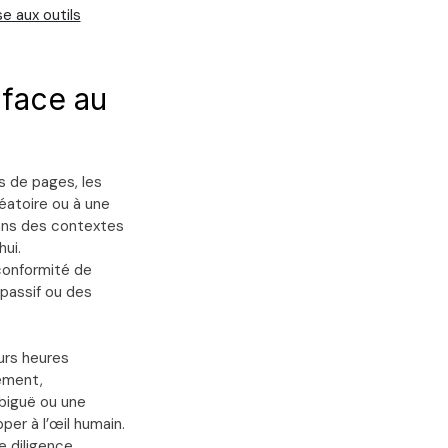
e aux outils
 face au
s de pages, les
éatoire ou à une
dans des contextes
hui.
conformité de
 passif ou des
urs heures
uement,
biguë ou une
er à l’œil humain.
ue diligence