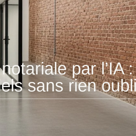
notariale par l’IA :
els sans rien oubl