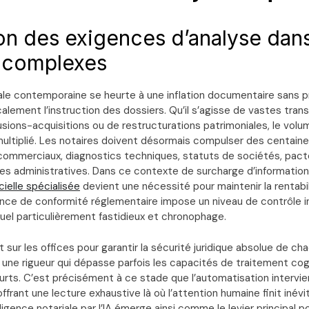
ion des exigences d’analyse dans
 complexes
iale contemporaine se heurte à une inflation documentaire sans 
alement l’instruction des dossiers. Qu’il s’agisse de vastes tran
usions-acquisitions ou de restructurations patrimoniales, le vol
ultiplié. Les notaires doivent désormais compulser des centai
 commerciaux, diagnostics techniques, statuts de sociétés, pact
s administratives. Dans ce contexte de surcharge d’informations,
cielle spécialisée
devient une nécessité pour maintenir la rentabil
ence de conformité réglementaire impose un niveau de contrôle in
nuel particulièrement fastidieux et chronophage.
 sur les offices pour garantir la sécurité juridique absolue de c
une rigueur qui dépasse parfois les capacités de traitement cogn
urts. C’est précisément à ce stade que l’automatisation intervien
ffrant une lecture exhaustive là où l’attention humaine finit inév
iligence notariale par l’IA émerge ainsi comme le levier principal 