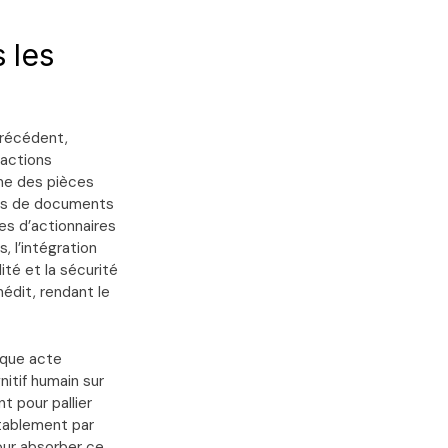
 les
précédent,
sactions
ume des pièces
nes de documents
es d’actionnaires
 l’intégration
ité et la sécurité
édit, rendant le
haque acte
itif humain sur
t pour pallier
itablement par
pour absorber ce