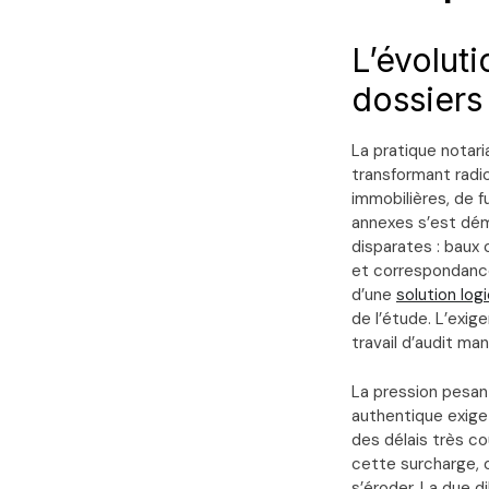
L’évolut
dossiers
La pratique notar
transformant radic
immobilières, de f
annexes s’est dém
disparates : baux
et correspondance
d’une
solution logi
de l’étude. L’exig
travail d’audit ma
La pression pesant
authentique exige 
des délais très co
cette surcharge, o
s’éroder. La due d