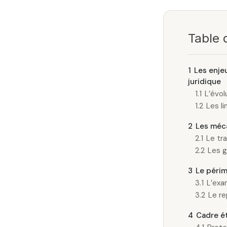
Table 
1
Les enjeu
juridique
1.1
L’évol
1.2
Les l
2
Les méca
2.1
Le tr
2.2
Les g
3
Le périm
3.1
L’exa
3.2
Le re
4
Cadre ét