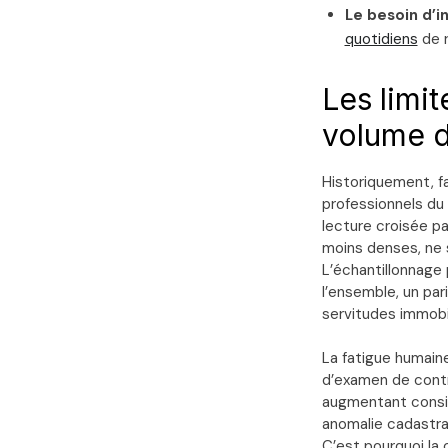
Le besoin d’i
quotidiens
de r
Les limi
volume 
Historiquement, fa
professionnels du 
lecture croisée p
moins denses, ne s
L’échantillonnage
l’ensemble, un par
servitudes immobil
La fatigue humaine
d’examen de contr
augmentant consid
anomalie cadastra
C’est pourquoi la