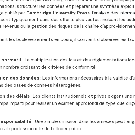
ormations, structurer les données et préparer une synthèse explo
ge publié par
Cambridge University Press
, l’
analyse des informa
nscrit typiquement dans des efforts plus vastes, incluant les aud
 revenus ou la gestion des risques de la chaîne d’approvisionne
ment les bouleversements en cours, il convient d’observer les fa
 normatif
: La multiplication des lois et des réglementations loc
’un nombre croissant de critères de conformité.
tion des données
: Les informations nécessaires à la validité d
ns des bases de données hétérogènes.
on des délais
: Les clients institutionnels et privés exigent une 
emps imparti pour réaliser un examen approfondi de type due dilig
responsabilité
: Une simple omission dans les annexes peut eng
ivile professionnelle de l’officier public.