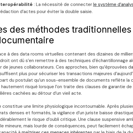
nteropérabilité
: La nécessité de connecter
le système d’analys
édaction d’actes pour éviter la double saisie.
tes des méthodes traditionnelles
documentaire
ce à des data rooms virtuelles contenant des dizaines de millier
droit ont dû s’en remettre à des techniques d’échantillonnage al
ar de jeunes collaborateurs. Ces approches, bien qu’éprouvées 
uffisent plus pour sécuriser les transactions majeures d’aujourd’
 part du postulat qu’un sous-ensemble de documents reflète la 
i hautement risqué lorsque l’on traite des clauses de garantie de
ières cachées au détour d’un vieil acte.
 constitue une limite physiologique incontournable. Après plusie
ats denses et formatés, la vigilance d’un juriste baisse drastiq
érablement le risque d’oubli critique. Une clause suspensive am
le mineure, mais lourde de conséquences, peut facilement échapp
 capacité à
maîtriser ces menaces inhérentes
par le biais de la d