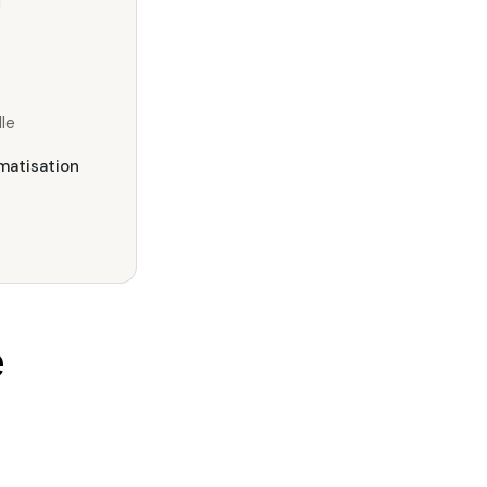
l
le
omatisation
e