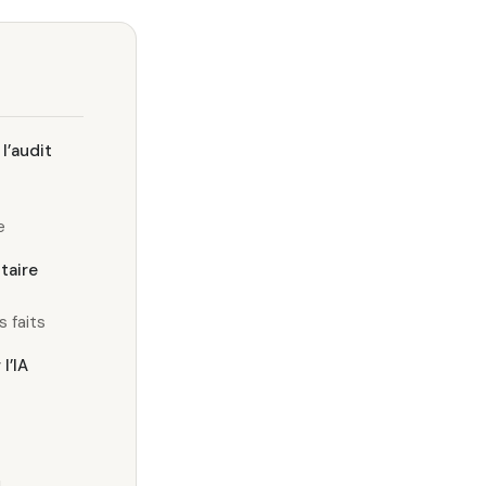
l’audit
e
taire
 faits
l’IA