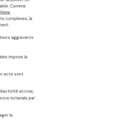
itable. Comme
tions
its complexes, la
ment.
cteurs aggravants
ales impose la
’un acte sont
réactivité accrue,
ence notariale par
ager la