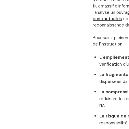
flux massif d’inf
l’analyse un ouvra
contractuelles
s’i
reconnaissance de
Pour saisir pleine
de l’instruction :
L’empilement
vérification d
La fragmenta
dispersées da
La compressi
réduisant le t
l’IA.
Le risque de 
responsabilité c