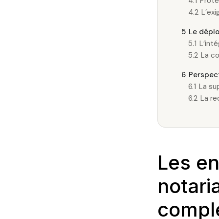
4.1
Prote
4.2
L’exi
5
Le déplo
5.1
L’int
5.2
La co
6
Perspect
6.1
La sup
6.2
La re
Les en
notaria
comple