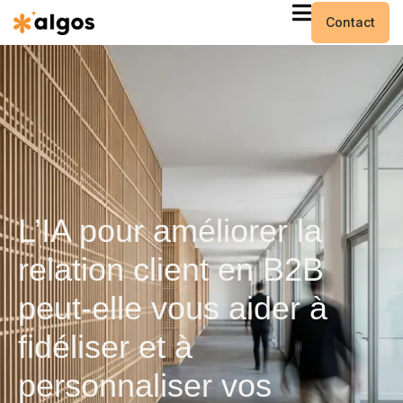
Contact
L’IA pour améliorer la
relation client en B2B
peut-elle vous aider à
fidéliser et à
personnaliser vos