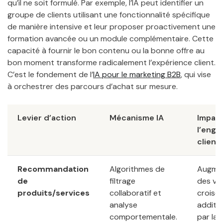
qu’il ne soit formulé. Par exemple, l’IA peut identifier un
groupe de clients utilisant une fonctionnalité spécifique
de manière intensive et leur proposer proactivement une
formation avancée ou un module complémentaire. Cette
capacité à fournir le bon contenu ou la bonne offre au
bon moment transforme radicalement l’expérience client.
C’est le fondement de l’
IA pour le marketing B2B
, qui vise
à orchestrer des parcours d’achat sur mesure.
Levier d’action
Mécanisme IA
Impact
l’eng
client
Recommandation
Algorithmes de
Augme
de
filtrage
des ve
produits/services
collaboratif et
croisé
analyse
additio
comportementale.
par la