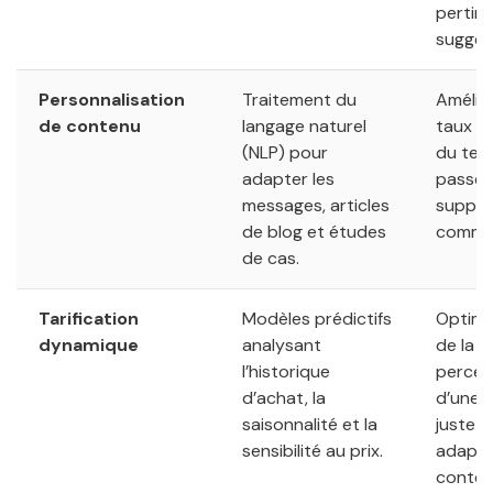
pertin
sugges
Personnalisation
Traitement du
Amélio
de contenu
langage naturel
taux de
(NLP) pour
du te
adapter les
passé s
messages, articles
suppor
de blog et études
commun
de cas.
Tarification
Modèles prédictifs
Optimi
dynamique
analysant
de la 
l’historique
percep
d’achat, la
d’une o
saisonnalité et la
juste e
sensibilité au prix.
adapté
contex