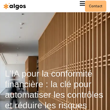
Contact
L’IA pour la conformité
financière : la clé pour
automatiser les contrôles
et réduire les risques