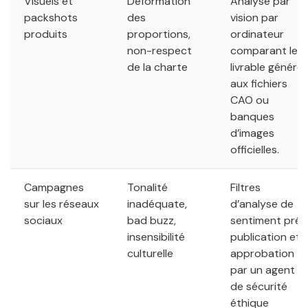
Visuels et
Déformation
Analyse par
packshots
des
vision par
produits
proportions,
ordinateur
non-respect
comparant le
de la charte
livrable généré
aux fichiers
CAO ou
banques
d’images
officielles.
Campagnes
Tonalité
Filtres
sur les réseaux
inadéquate,
d’analyse de
sociaux
bad buzz,
sentiment pré-
insensibilité
publication et
culturelle
approbation
par un agent
de sécurité
éthique