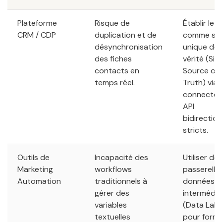
Plateforme
Risque de
Établir le 
CRM / CDP
duplication et de
comme so
désynchronisation
unique de
des fiches
vérité (Sin
contacts en
Source of
temps réel.
Truth) via
connecteu
API
bidirectio
stricts.
Outils de
Incapacité des
Utiliser de
Marketing
workflows
passerelle
Automation
traditionnels à
données
gérer des
intermédia
variables
(Data Lake
textuelles
pour form