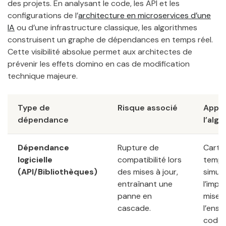
des projets. En analysant le code, les API et les
configurations de l’
architecture en microservices d’une
IA
ou d’une infrastructure classique, les algorithmes
construisent un graphe de dépendances en temps réel.
Cette visibilité absolue permet aux architectes de
prévenir les effets domino en cas de modification
technique majeure.
Type de
Risque associé
Appor
dépendance
l’alg
Dépendance
Rupture de
Carto
logicielle
compatibilité lors
temps
(API/Bibliothèques)
des mises à jour,
simula
entraînant une
l’impa
panne en
mise à
cascade.
l’ens
code.