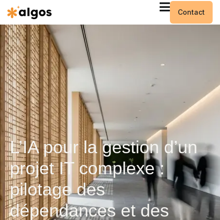
Contact
L’IA pour la gestion d’un
projet IT complexe :
pilotage des
dépendances et des