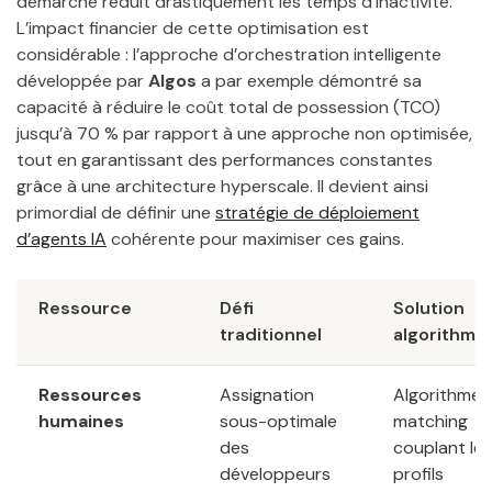
démarche réduit drastiquement les temps d’inactivité.
L’impact financier de cette optimisation est
considérable : l’approche d’orchestration intelligente
développée par
Algos
a par exemple démontré sa
capacité à réduire le coût total de possession (TCO)
jusqu’à 70 % par rapport à une approche non optimisée,
tout en garantissant des performances constantes
grâce à une architecture hyperscale. Il devient ainsi
primordial de définir une
stratégie de déploiement
d’agents IA
cohérente pour maximiser ces gains.
Ressource
Défi
Solution
traditionnel
algorithmi
Ressources
Assignation
Algorithmes
humaines
sous-optimale
matching
des
couplant les
développeurs
profils