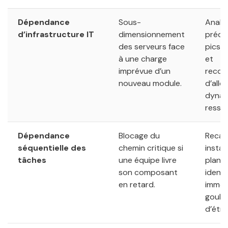
Dépendance
Sous-
Analy
d’infrastructure IT
dimensionnement
prédic
des serveurs face
pics 
à une charge
et
imprévue d’un
recom
nouveau module.
d’allo
dynam
resso
Dépendance
Blocage du
Recalc
séquentielle des
chemin critique si
insta
tâches
une équipe livre
planni
son composant
identi
en retard.
imméd
goulo
d’étr