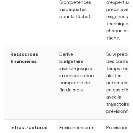
(compétences
d’expertise
inadéquates
précis avec 
pour la tâche).
exigences
techniques 
chaque mic
tâche.
Ressources
Dérive
Suivi prédict
financières
budgétaire
des coûts e
invisible jusqu’à
temps réel 
la consolidation
alertes
comptable de
automatisé
fin de mois.
en cas d’éca
avec la
trajectoire
prévisionnell
Infrastructures
Environnements
Provisionne