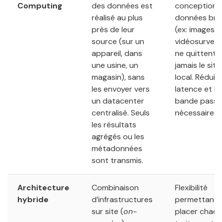
Computing
des données est
conception : 
réalisé au plus
données bru
près de leur
(ex: images 
source (sur un
vidéosurveill
appareil, dans
ne quittent
une usine, un
jamais le site
magasin), sans
local. Réduit 
les envoyer vers
latence et la
un datacenter
bande passa
centralisé. Seuls
nécessaire.
les résultats
agrégés ou les
métadonnées
sont transmis.
Architecture
Combinaison
Flexibilité
hybride
d’infrastructures
permettant 
sur site (
on-
placer chaq