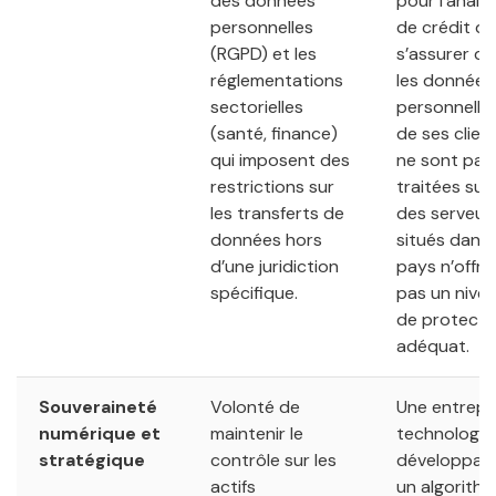
des données
pour l’analy
personnelles
de crédit do
(RGPD) et les
s’assurer q
réglementations
les données
sectorielles
personnelle
(santé, finance)
de ses clien
qui imposent des
ne sont pas
restrictions sur
traitées sur
les transferts de
des serveur
données hors
situés dans
d’une juridiction
pays n’offra
spécifique.
pas un nive
de protecti
adéquat.
Souveraineté
Volonté de
Une entrepr
numérique et
maintenir le
technologiq
stratégique
contrôle sur les
développan
actifs
un algorith