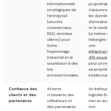
informationnels
propriétaire
stratégiques de
s’assurera 
l’entreprise
les données
(secrets
d’entraînem
commerciaux,
et le modèle
R&D, données
lui-même so
clients) pour
hébergés su
éviter
une
l’espionnage
infrastructu
industriel et la
d’IA souvera
soumission à des
pour protég
lois
sa propriét
extraterritoriales.
intellectuelle
Confiance des
Attente
Un éditeur 
clients et des
croissante des
logiciels B2B
partenaires
utilisateurs et
met en avan
des partenaires
son