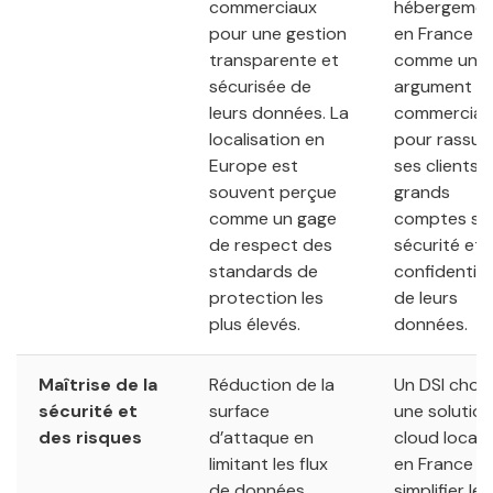
commerciaux
hébergemen
pour une gestion
en France
transparente et
comme un
sécurisée de
argument
leurs données. La
commercial 
localisation en
pour rassur
Europe est
ses clients
souvent perçue
grands
comme un gage
comptes sur
de respect des
sécurité et l
standards de
confidential
protection les
de leurs
plus élevés.
données.
Maîtrise de la
Réduction de la
Un DSI chois
sécurité et
surface
une solution
des risques
d’attaque en
cloud locali
limitant les flux
en France p
de données
simplifier les