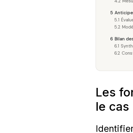
4.2
Mesur
5
Anticipe
5.1
Évalue
5.2
Modél
6
Bilan des
6.1
Synthé
6.2
Const
Les fo
le cas
Identifie