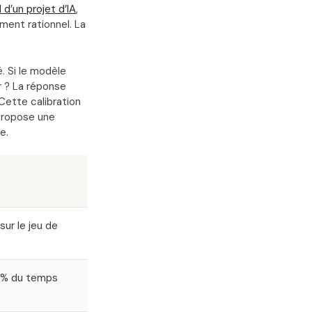
I d’un projet d’IA
,
ment rationnel. La
. Si le modèle
r ? La réponse
Cette calibration
 propose une
e.
sur le jeu de
 % du temps