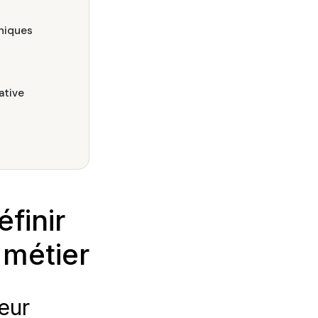
hniques
ative
finir
 métier
leur