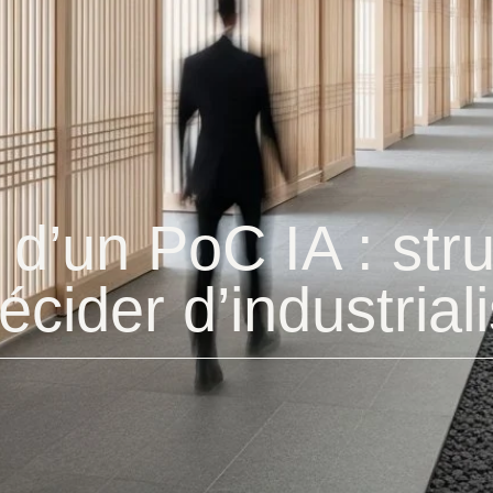
d’un PoC IA : stru
cider d’industriali