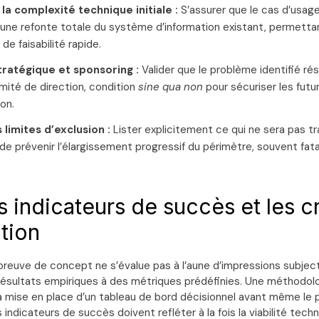
la complexité technique initiale :
S’assurer que le cas d’usage
une refonte totale du système d’information existant, permettan
e faisabilité rapide.
ratégique et sponsoring :
Valider que le problème identifié ré
omité de direction, condition
sine qua non
pour sécuriser les fut
ion.
 limites d’exclusion :
Lister explicitement ce qui ne sera pas tra
de prévenir l’élargissement progressif du périmètre, souvent fata
es indicateurs de succès et les c
tion
preuve de concept ne s’évalue pas à l’aune d’impressions subject
résultats empiriques à des métriques prédéfinies. Une méthodolo
la mise en place d’un tableau de bord décisionnel avant même le 
 indicateurs de succès doivent refléter à la fois la viabilité techn