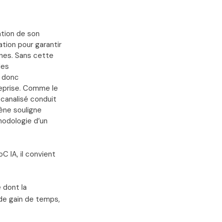
tation de son
tion pour garantir
ines. Sans cette
des
t donc
reprise. Comme le
 canalisé conduit
ène souligne
odologie d’un
C IA, il convient
 dont la
e de gain de temps,