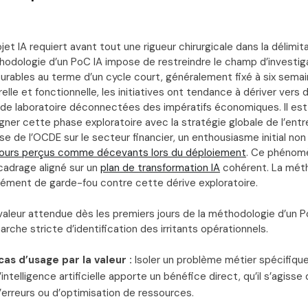
rojet IA requiert avant tout une rigueur chirurgicale dans la délimi
hodologie d’un PoC IA impose de restreindre le champ d’investiga
urables au terme d’un cycle court, généralement fixé à six sema
lle et fonctionnelle, les initiatives ont tendance à dériver vers 
de laboratoire déconnectées des impératifs économiques. Il es
igner cette phase exploratoire avec la stratégie globale de l’ent
se de l’OCDE sur le secteur financier, un enthousiasme initial non
ours perçus comme décevants lors du déploiement
. Ce phénom
cadrage aligné sur un
plan de transformation IA
cohérent. La méth
sément de garde-fou contre cette dérive exploratoire.
 valeur attendue dès les premiers jours de la méthodologie d’un Po
rche stricte d’identification des irritants opérationnels.
as d’usage par la valeur :
Isoler un problème métier spécifique
l’intelligence artificielle apporte un bénéfice direct, qu’il s’agiss
’erreurs ou d’optimisation de ressources.