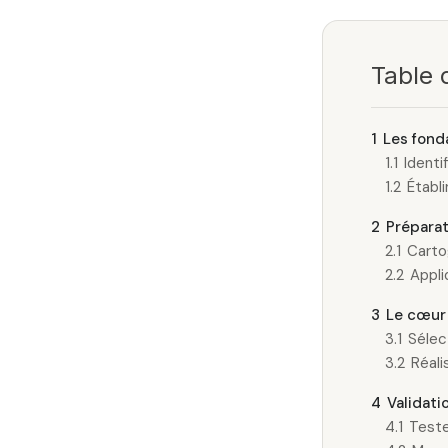
Table 
1
Les fonda
1.1
Identi
1.2
Établi
2
Préparat
2.1
Carto
2.2
Appli
3
Le cœur 
3.1
Sélec
3.2
Réali
4
Validati
4.1
Teste