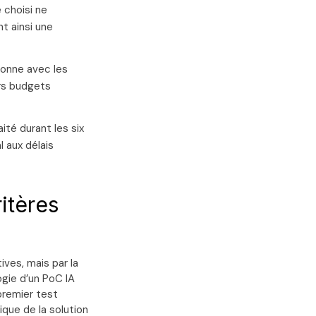
 choisi ne
t ainsi une
sonne avec les
urs budgets
ité durant les six
l aux délais
ritères
ives, mais par la
gie d’un PoC IA
premier test
ique de la solution