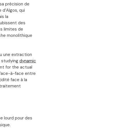
 sa précision de
 d’Algos, qui
is la
subissent des
s limites de
che monolithique
ou une extraction
s studying
dynamic
nt for the actual
 face-à-face entre
idité face à la
 traitement
e lourd pour des
sique.