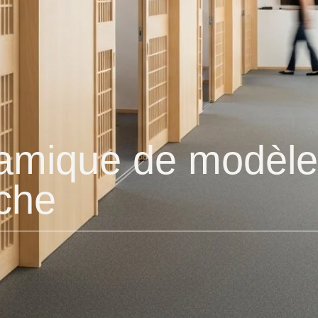
amique de modèles 
âche