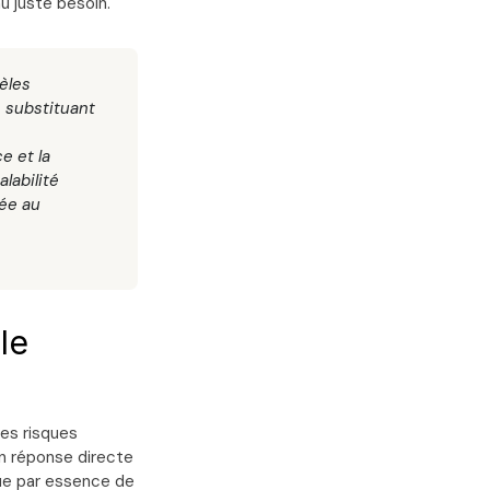
u juste besoin.
èles
n substituant
e et la
labilité
tée au
le
 des risques
en réponse directe
que par essence de