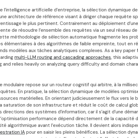
 l’intelligence artificielle d’entreprise, la sélection dynamique 
e architecture de référence visant à diriger chaque requête sp
rentissage le plus pertinent. Contrairement au déploiement d’une 
 tente de résoudre l’ensemble des requêtes via un seul réseau d
ette méthodologie de sélection automatique fragmente les prob
s élémentaires à des algorithmes de faible empreinte, tout en ré
nds modèles aux tâches analytiques complexes. As a key paper
arding
multi-LLM routing and cascading approaches
, this adapti
 and relies heavily on analyzing query difficulty and domain charac
 modulaire repose sur un routeur cognitif qui arbitre, à la millise
requêtes. En pratique, la sélection dynamique de modèles optimi
essources matérielles. En orientant judicieusement le flux vers le b
 la saturation de son infrastructure et réduit le coût de calcul gl
es directions des systèmes d’information, car il s’agit d’une déma
 l’optimisation performance dépend directement de la capacité 
ité algorithmique avant l’exécution tâche. Il devient alors indisp
estration IA
pour en saisir les pleins bénéfices. La sélection dy