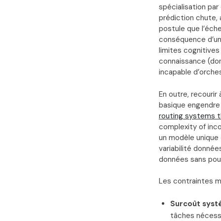
spécialisation par
prédiction chute, 
postule que l’éche
conséquence d’une
limites cognitives
connaissance (don
incapable d’orches
En outre, recourir
basique engendre d
routing systems t
complexity of inc
un modèle uniqu
variabilité donnée
données sans pouv
Les contraintes m
Surcoût syst
tâches nécessi