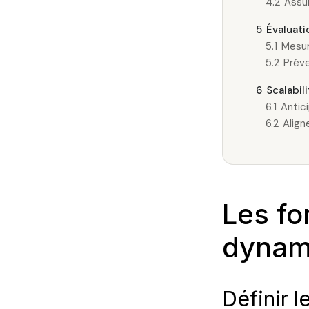
4.2
Assur
5
Évaluati
5.1
Mesur
5.2
Préve
6
Scalabil
6.1
Antic
6.2
Align
Les fo
dynam
Définir 