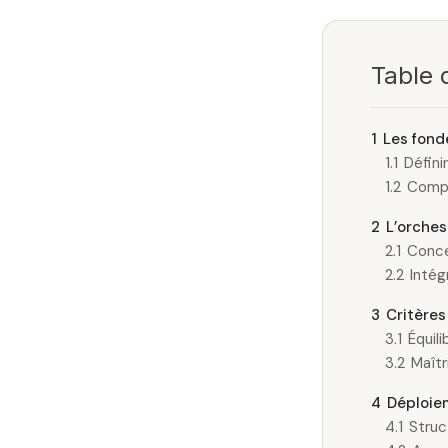
Table 
1
Les fond
1.1
Défini
1.2
Compr
2
L’orches
2.1
Conce
2.2
Intég
3
Critères
3.1
Équili
3.2
Maîtr
4
Déploie
4.1
Struc