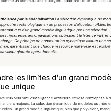
 comme un commutateur intelligent, adaptant l’effort de calcul a
fficience par la spécialisation
La sélection dynamique de mod
’approche technologique en un processus d’allocation ciblée. E
 systématique d’un grand modèle linguistique par une sélection
ues rigoureuse, les organisations optimisent la latence inférenc
a charge. Ce principe de commutation dynamique assure une sca
male, garantissant que chaque ressource matérielle est exploi
a valeur ajoutée opérationnelle.
re les limites d’un grand modè
ique unique
sive d’un seul outil d’intelligence artificielle expose l’entreprise à
financiers majeurs. La sélection dynamique de modèles est née 
cturelles. Un grand modèle linguistique, bien que polyvalent, man