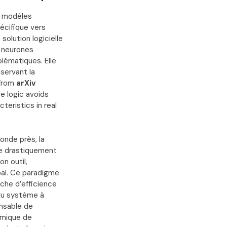
de modèles
écifique vers
solution logicielle
e neurones
lématiques. Elle
servant la
 from
arXiv
ve logic avoids
teristics in real
conde près, la
se drastiquement
on outil,
obal. Ce paradigme
rche d’efficience
du système à
ensable de
namique de