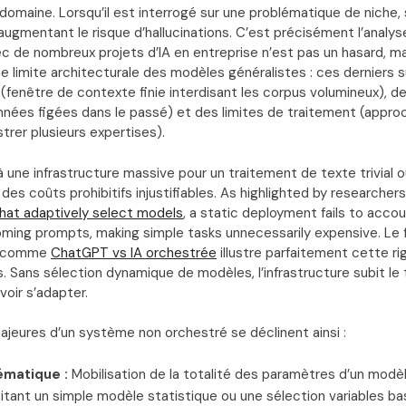
 domaine. Lorsqu’il est interrogé sur une problématique de niche,
augmentant le risque d’hallucinations. C’est précisément l’analyse
c de nombreux projets d’IA en entreprise n’est pas un hasard, ma
 limite architecturale des modèles généralistes : ces derniers 
 (fenêtre de contexte finie interdisant les corpus volumineux), de
nées figées dans le passé) et des limites de traitement (appro
trer plusieurs expertises).
 à une infrastructure massive pour un traitement de texte trivial 
es coûts prohibitifs injustifiables. As highlighted by researcher
hat adaptively select models
, a static deployment fails to accou
oming prompts, making simple tasks unnecessarily expensive. Le
e comme
ChatGPT vs IA orchestrée
illustre parfaitement cette rig
s. Sans sélection dynamique de modèles, l’infrastructure subit le
oir s’adapter.
ajeures d’un système non orchestré se déclinent ainsi :
ématique :
Mobilisation de la totalité des paramètres d’un modèl
tant un simple modèle statistique ou une sélection variables ba