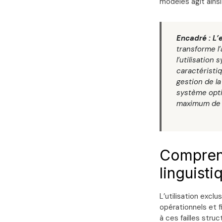
modèles agit ainsi
Encadré : L’e
transforme l
l’utilisation
caractéristiq
gestion de l
système opti
maximum de s
Comprend
linguist
L’utilisation exclu
opérationnels et 
à ces failles stru