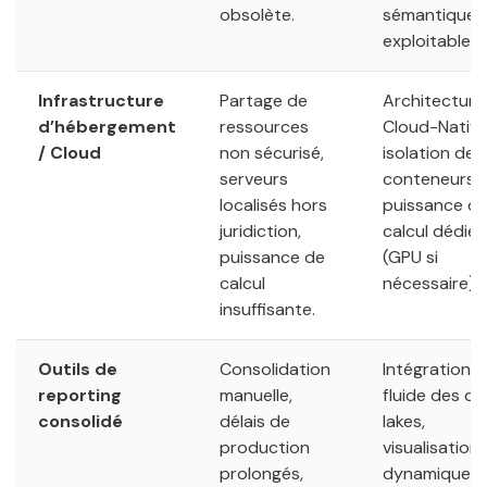
obsolète.
sémantique
exploitable.
Infrastructure
Partage de
Architecture
d’hébergement
ressources
Cloud-Native
/ Cloud
non sécurisé,
isolation des
serveurs
conteneurs,
localisés hors
puissance d
juridiction,
calcul dédiée
puissance de
(GPU si
calcul
nécessaire).
insuffisante.
Outils de
Consolidation
Intégration
reporting
manuelle,
fluide des da
consolidé
délais de
lakes,
production
visualisation
prolongés,
dynamique,