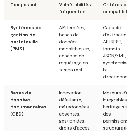
Composant
Vulnérabilités
Critères de
fréquentes
compatibilit
Systèmes de
API fermées,
Capacité
gestion de
bases de
d’extraction 
portefeuille
données
API REST,
(PMS)
monolithiques,
formats
absence de
JSON/XML,
requêtage en
synchronisat
temps réel.
bi-
directionnelle
Bases de
Indexation
Moteurs d’O
données
défaillante,
intégrables,
documentaires
métadonnées
héritage stri
(GED)
absentes,
des
gestion des
permissions,
droits d’accès
structuratio