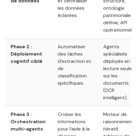
de données
et centraliser
structuré,
les données
ontologie
éclatées.
patrimoniale
définie, API
opérationnelle
Phase 2 :
Automatiser
Agents
Déploiement
des tâches
spécialisés
cognitif ciblé
d’extraction et
déployés en
de
lecture seule
classification
sur les
spécifiques.
documents
(OCR
intelligent).
Phase 3 :
Croiser les
Moteur de
Orchestration
informations
raisonnement
multi-agents
pour l’aide à la
itératif,