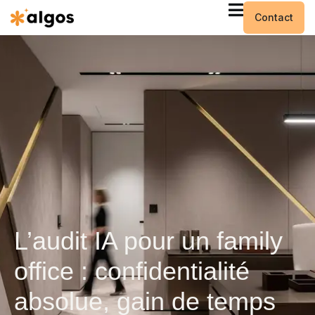
Contact
L’audit IA pour un family
office : confidentialité
absolue, gain de temps