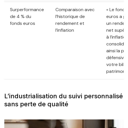
Surperformance
Comparaison avec
« Le fonds
de 4 % du
l’historique de
euros a g
fonds euros
rendement et
un rende
l’inflation
net supéri
à l’inflation
consolida
ainsi la p
défensive
votre bila
patrimonial
L’industrialisation du suivi personnalisé
sans perte de qualité