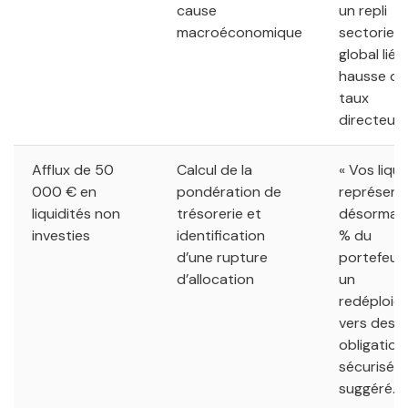
cause
un repli
macroéconomique
sectoriel
global lié à
hausse de
taux
directeurs
Afflux de 50
Calcul de la
« Vos liqui
000 € en
pondération de
représent
liquidités non
trésorerie et
désormais
investies
identification
% du
d’une rupture
portefeuill
d’allocation
un
redéploie
vers des
obligation
sécurisées
suggéré. »