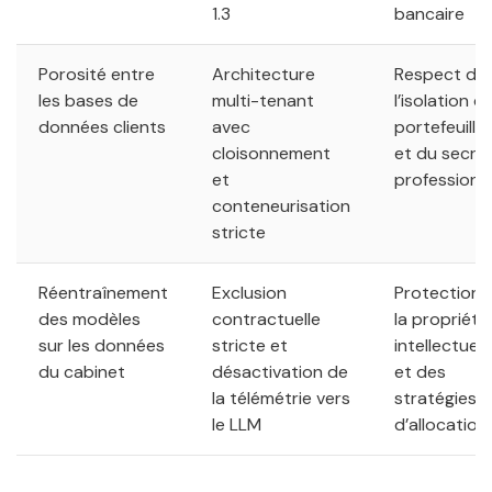
1.3
bancaire
Porosité entre
Architecture
Respect de
les bases de
multi-tenant
l’isolation d
données clients
avec
portefeuille
cloisonnement
et du secre
et
professionn
conteneurisation
stricte
Réentraînement
Exclusion
Protection 
des modèles
contractuelle
la propriété
sur les données
stricte et
intellectuell
du cabinet
désactivation de
et des
la télémétrie vers
stratégies
le LLM
d’allocation