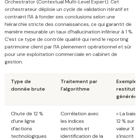
Orchestrator (Contextual Multi-Level Expert). Cet
orchestrateur déploie un cycle de validation itératif et
contraint l’IA à fonder ses conclusions selon une
hiérarchie stricte des connaissances, ce qui garantit de
manière mesurable un taux d’hallucination inférieur à 1 %.
C’est ce type de contrôle qualité qui rend le reporting
patrimoine client par l’IA pleinement opérationnel et sûr
pour une exploitation commerciale en cabinet de
gestion.
Type de
Traitement par
Exemple 
donnée brute
l’algorithme
restituti
générée
Chute de 12 %
Corrélation avec
« La baiss
d’une ligne
les indices
12 % sur la
d’actions
sectoriels et
valeur X
technologiques
identification de la
s’inscrit d