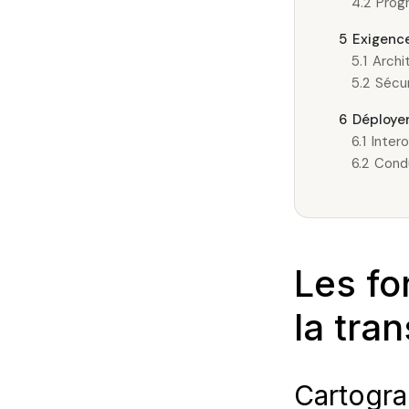
4.2
Prog
5
Exigence
5.1
Archi
5.2
Sécur
6
Déployer
6.1
Inter
6.2
Condu
Les fo
la tra
Cartogra