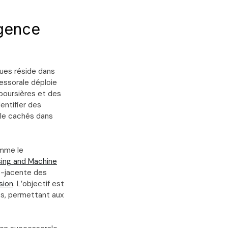
igence
ques réside dans
cessorale déploie
 boursières et des
entifier des
cale cachés dans
omme le
sing and Machine
us-jacente des
sion
. L’objectif est
es, permettant aux