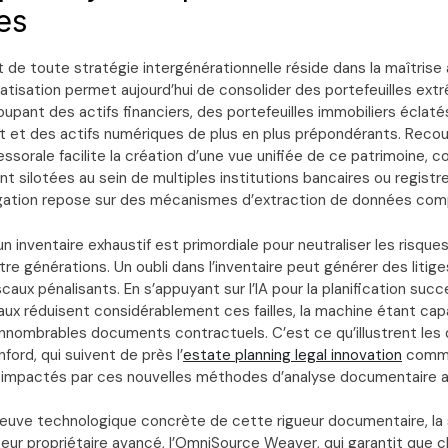
es
 de toute stratégie intergénérationnelle réside dans la maîtrise
omatisation permet aujourd’hui de consolider des portefeuilles e
pant des actifs financiers, des portefeuilles immobiliers éclaté
et des actifs numériques de plus en plus prépondérants. Recourir
essorale facilite la création d’une vue unifiée de ce patrimoine, 
 silotées au sein de multiples institutions bancaires ou registr
gation repose sur des mécanismes d’extraction de données com
un inventaire exhaustif est primordiale pour neutraliser les risque
tre générations. Un oubli dans l’inventaire peut générer des litig
aux pénalisants. En s’appuyant sur l’IA pour la planification succ
aux réduisent considérablement ces failles, la machine étant ca
innombrables documents contractuels. C’est ce qu’illustrent le
nford, qui suivent de près l’
estate planning legal innovation
comme
 impactés par ces nouvelles méthodes d’analyse documentaire 
preuve technologique concrète de cette rigueur documentaire, la
ur propriétaire avancé, l’OmniSource Weaver, qui garantit que