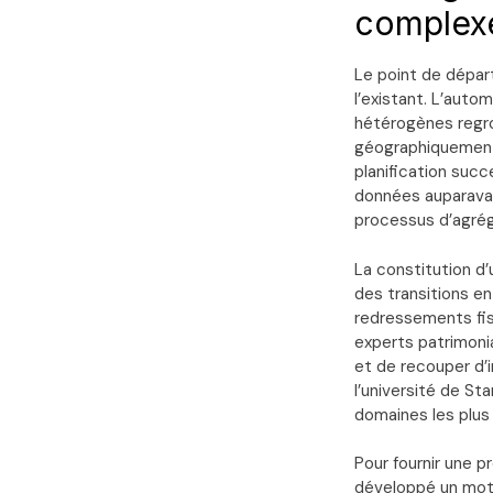
complex
Le point de départ
l’existant. L’aut
hétérogènes regrou
géographiquement 
planification succ
données auparavant
processus d’agré
La constitution d’
des transitions en
redressements fisc
experts patrimoni
et de recouper d’
l’université de Sta
domaines les plus
Pour fournir une 
développé un mote