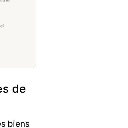
antes
el
es de
s biens