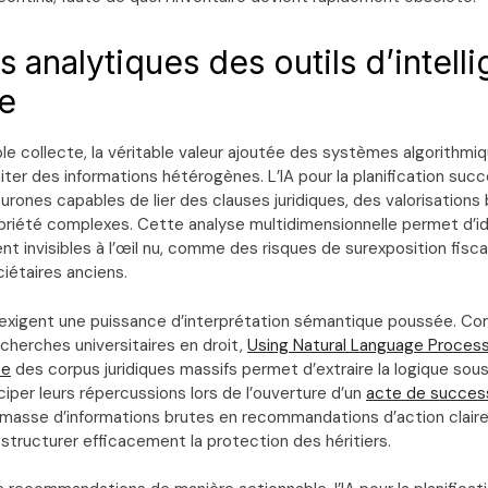
 analytiques des outils d’intell
le
le collecte, la véritable valeur ajoutée des systèmes algorithmi
aiter des informations hétérogènes. L’IA pour la planification suc
rones capables de lier des clauses juridiques, des valorisations
priété complexes. Cette analyse multidimensionnelle permet d’id
nt invisibles à l’œil nu, comme des risques de surexposition fis
étaires anciens.
xigent une puissance d’interprétation sémantique poussée. C
cherches universitaires en droit,
Using Natural Language Proces
ze
des corpus juridiques massifs permet d’extraire la logique so
ciper leurs répercussions lors de l’ouverture d’un
acte de succes
 masse d’informations brutes en recommandations d’action clair
structurer efficacement la protection des héritiers.