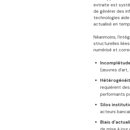
extraite est syst
de générer des inf
technologies aide
actualisé en temps
Néanmoins, l’intég
structurelles liée
numérisé et corre
Incomplétude
(œuvres d’art, 
Hétérogénéité
requièrent de
performants pou
Silos instituti
acteurs bancai
Biais d’actual
de mise à jour 