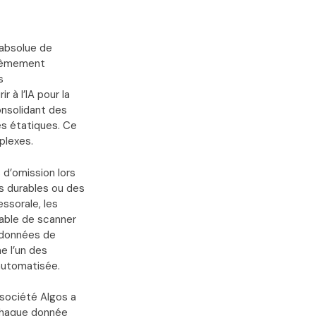
 absolue de
xtrêmement
s
 à l’IA pour la
consolidant des
es étatiques. Ce
plexes.
s d’omission lors
es durables ou des
essorale, les
pable de scanner
s données de
 l’un des
automatisée.
 société Algos a
 chaque donnée