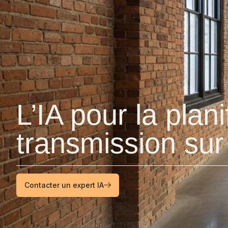
L’IA pour la plani
transmission sur
Contacter un expert IA