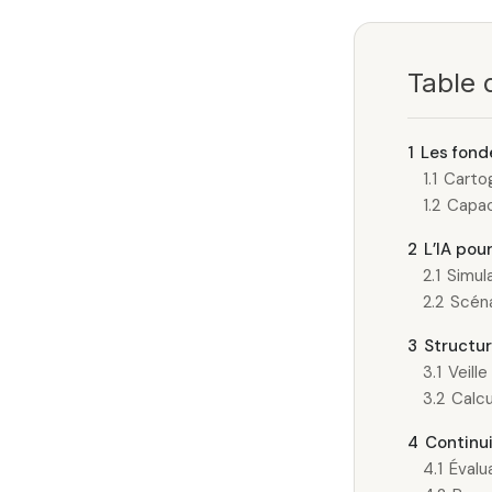
Table 
1
Les fond
1.1
Carto
1.2
Capaci
2
L’IA pou
2.1
Simul
2.2
Scéna
3
Structur
3.1
Veill
3.2
Calcu
4
Continui
4.1
Évalu