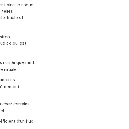
t ainsi le risque
 telles
lé, fiable et
imites
que ce qui est
és numériquement
initiale.
 anciens
trêmement
s chez certains
el.
ficient d’un flux