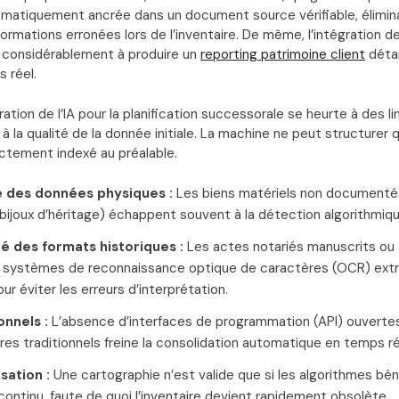
ématiquement ancrée dans un document source vérifiable, éliminan
ormations erronées lors de l’inventaire. De même, l’intégration de
 considérablement à produire un
reporting patrimoine client
détail
 réel.
ration de l’IA pour la planification successorale se heurte à des l
s à la qualité de la donnée initiale. La machine ne peut structurer 
ctement indexé au préalable.
 des données physiques :
Les biens matériels non document
bijoux d’héritage) échappent souvent à la détection algorithmique 
 des formats historiques :
Les actes notariés manuscrits ou
s systèmes de reconnaissance optique de caractères (OCR) ex
r éviter les erreurs d’interprétation.
onnels :
L’absence d’interfaces de programmation (API) ouverte
res traditionnels freine la consolidation automatique en temps ré
isation :
Une cartographie n’est valide que si les algorithmes béné
continu, faute de quoi l’inventaire devient rapidement obsolète.