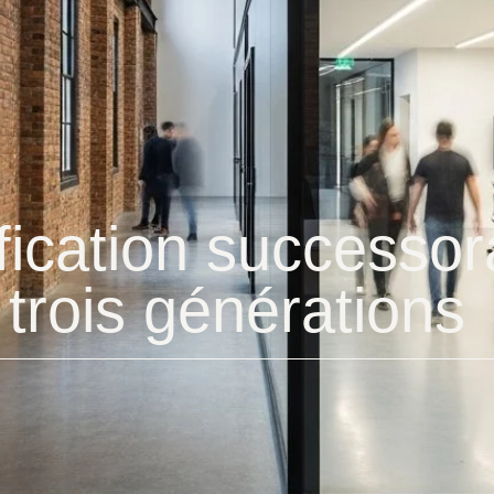
fication successora
 trois générations