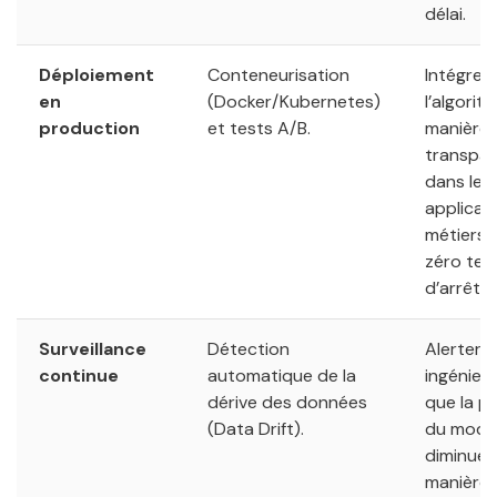
délai.
Déploiement
Conteneurisation
Intégrer
en
(Docker/Kubernetes)
l’algorit
production
et tests A/B.
manière
transpa
dans les
applicat
métiers 
zéro te
d’arrêt.
Surveillance
Détection
Alerter l
continue
automatique de la
ingénieu
dérive des données
que la pr
(Data Drift).
du modè
diminue 
manière