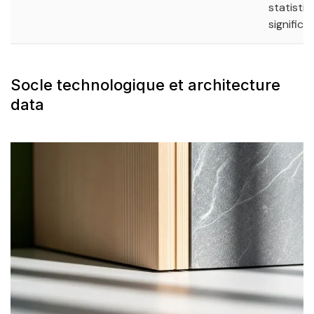
statisti
significat
Socle technologique et architecture
data