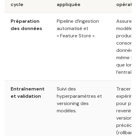
cycle
appliquée
opérati
Préparation
Pipeline d’ingestion
Assurer 
des données
automatisé et
modèle 
« Feature Store ».
product
consomm
données
même fo
que lors
l’entraî
Entraînement
Suivi des
Tracer 
et validation
hyperparamètres et
expérime
versioning des
pour pou
modèles.
revenir 
version
précéde
(rollback