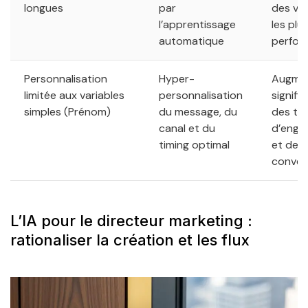
longues
par
des va
l’apprentissage
les plu
automatique
perfor
Personnalisation
Hyper-
Augmen
limitée aux variables
personnalisation
signific
simples (Prénom)
du message, du
des ta
canal et du
d’enga
timing optimal
et de
conver
L’IA pour le directeur marketing :
rationaliser la création et les flux