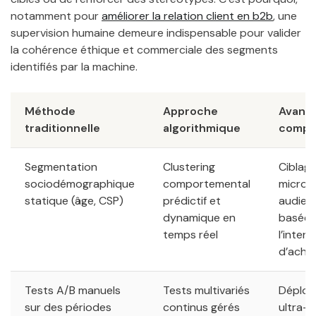
notamment pour
améliorer la relation client en b2b
, une
supervision humaine demeure indispensable pour valider
la cohérence éthique et commerciale des segments
identifiés par la machine.
Méthode
Approche
Avant
traditionnelle
algorithmique
compar
Segmentation
Clustering
Ciblag
sociodémographique
comportemental
micro-
statique (âge, CSP)
prédictif et
audien
dynamique en
basées
temps réel
l’intent
d’achat
Tests A/B manuels
Tests multivariés
Déploi
sur des périodes
continus gérés
ultra-r