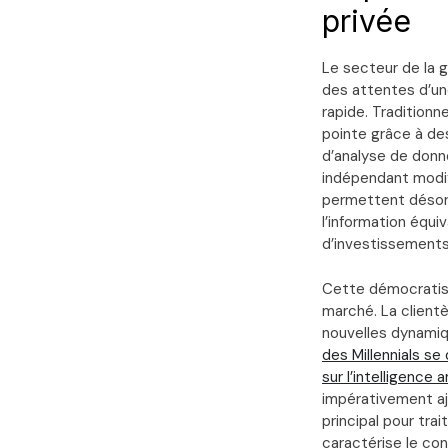
privée
Le secteur de la g
des attentes d’un
rapide. Tradition
pointe grâce à de
d’analyse de donn
indépendant modif
permettent désorm
l’information équi
d’investissements 
Cette démocratisat
marché. La client
nouvelles dynamiq
des Millennials se
sur l’intelligence ar
impérativement aju
principal pour tra
caractérise le con