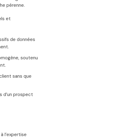
che pérenne.
ls et
ssifs de données
ent.
homogène, soutenu
nt.
client sans que
es d’un prospect
à l’expertise