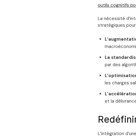
outils cognitifs p
La nécessité d’int
stratégiques pour 
L’augmentatio
macroéconomiqu
La standardisa
par des algorit
L’optimisatio
les charges sa
L’accélération
et la délivranc
Redéfini
L’intégration d’un