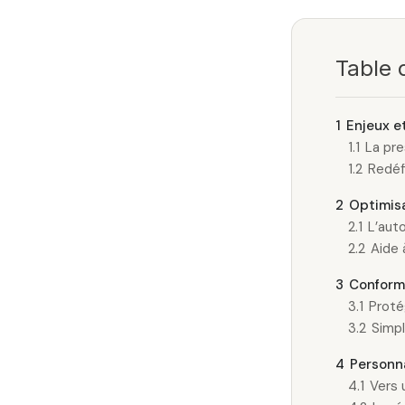
Table 
1
Enjeux e
1.1
La pre
1.2
Redéfi
2
Optimisa
2.1
L’aut
2.2
Aide 
3
Conformi
3.1
Proté
3.2
Simpl
4
Personna
4.1
Vers 