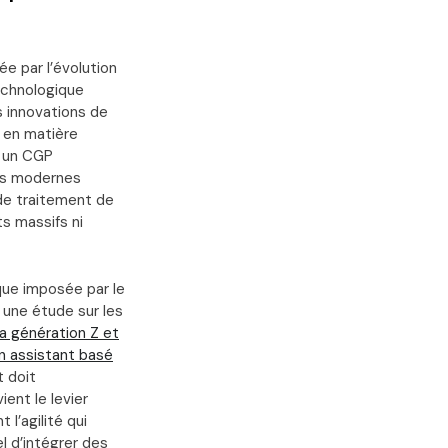
e par l’évolution
echnologique
s innovations de
f en matière
r un CGP
ues modernes
de traitement de
ts massifs ni
ique imposée par le
 une étude sur les
la génération Z et
un assistant basé
t doit
ent le levier
l’agilité qui
l d’intégrer des