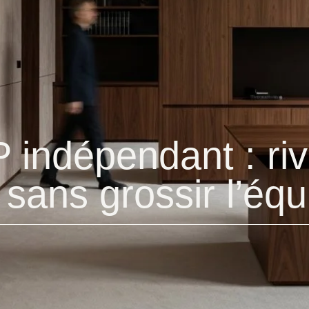
 indépendant : riv
sans grossir l’équ