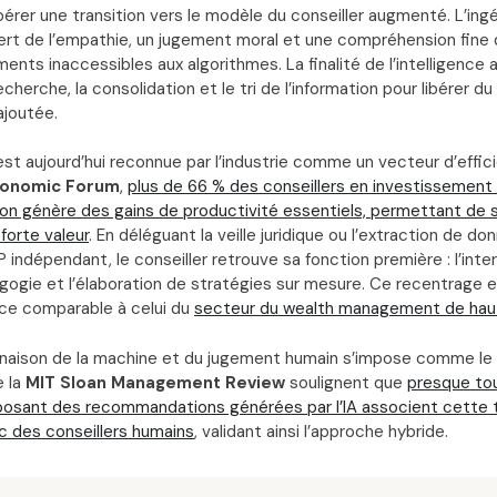
érer une transition vers le modèle du conseiller augmenté. L’ingé
iert de l’empathie, un jugement moral et une compréhension fin
ments inaccessibles aux algorithmes. La finalité de l’intelligence ar
echerche, la consolidation et le tri de l’information pour libérer d
ajoutée.
st aujourd’hui reconnue par l’industrie comme un vecteur d’effic
conomic Forum
,
plus de 66 % des conseillers en investissement 
ion génère des gains de productivité essentiels, permettant de 
forte valeur
. En déléguant la veille juridique ou l’extraction de do
 indépendant, le conseiller retrouve sa fonction première : l’int
agogie et l’élaboration de stratégies sur mesure. Ce recentrage 
vice comparable à celui du
secteur du wealth management de hau
mbinaison de la machine et du jugement humain s’impose comme l
e la
MIT Sloan Management Review
soulignent que
presque to
posant des recommandations générées par l’IA associent cette 
c des conseillers humains
, validant ainsi l’approche hybride.