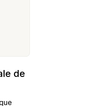
ale de
nque