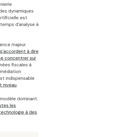
nierie
e des dynamiques
tificielle est
u temps d’analyse à
ience majeur.
s’accordent à dire
se concentrer sur
nnées fiscales à
ermédiation
est indispensable
t niveau
.
e modèle dominant.
utes les
technologie à des