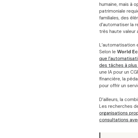
humaine, mais à op
patrimoniale requ
familiales, des élé
d’automatiser la r
très haute valeur 
L’automatisation e
Selon le
World E
que l’automatisat
des tâches à plus 
une IA pour un CGP
financière, la péd
pour offrir un ser
D’ailleurs, la co
Les recherches d
organisations pro
consultations ave