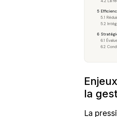
4.2
La r
5
Efficien
5.1
Rédui
5.2
Intég
6
Stratég
6.1
Évalu
6.2
Condu
Enjeux
la ges
La press