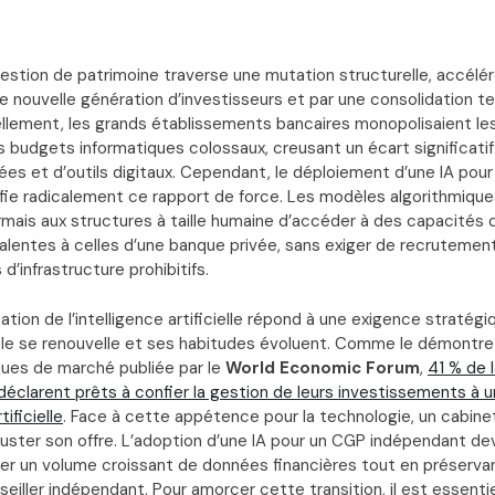
estion de patrimoine traverse une mutation structurelle, accéléré
e nouvelle génération d’investisseurs et par une consolidation t
nellement, les grands établissements bancaires monopolisaient le
s budgets informatiques colossaux, creusant un écart significati
ées et d’outils digitaux. Cependant, le déploiement d’une IA pou
ie radicalement ce rapport de force. Les modèles algorithmiq
ais aux structures à taille humaine d’accéder à des capacités 
valentes à celles d’une banque privée, sans exiger de recrutemen
d’infrastructure prohibitifs.
ion de l’intelligence artificielle répond à une exigence stratég
èle se renouvelle et ses habitudes évoluent. Comme le démontre
ues de marché publiée par le
World Economic Forum
,
41 % de 
 déclarent prêts à confier la gestion de leurs investissements à 
tificielle
. Face à cette appétence pour la technologie, un cabine
ster son offre. L’adoption d’une IA pour un CGP indépendant devi
iter un volume croissant de données financières tout en préservant 
seiller indépendant. Pour amorcer cette transition, il est essentie