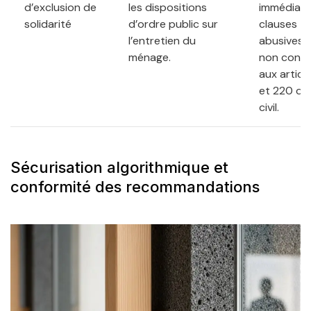
d’exclusion de
les dispositions
immédiate
solidarité
d’ordre public sur
clauses
l’entretien du
abusives 
ménage.
non conf
aux articl
et 220 du
civil.
Sécurisation algorithmique et
conformité des recommandations