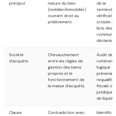
préciput
nature du bien
de la
(mobilier/immobilier)
terminolog
ouvrant droit au
vérificati
prélèvement.
croisée av
liste des 
communs
déclarés.
Société
Chevauchement
Audit de
d’acquêts
entre les règles de
cohérenc
gestion des biens
logique
propres et le
prévenant
fonctionnement de
requalific
la masse d’acquêts.
fiscale ou
juridique 
de liquidat
Clause
Contradiction avec
Identifica