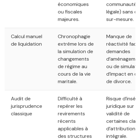
économiques
communauté
ou fiscales
légale) sans c
majeures.
sur-mesure.
Calcul manuel
Chronophagie
Manque de
de liquidation
extrême lors de
réactivité face
la simulation de
demandes
changements
d’aménageme
de régime au
ou de simulati
cours de la vie
d’impact en c
maritale.
de divorce.
Audit de
Difficulté à
Risque d’inséc
jurisprudence
repérer les
juridique sur la
classique
revirements
validité de
récents
certaines clau
applicables à
d’attribution
des structures
intégrale.