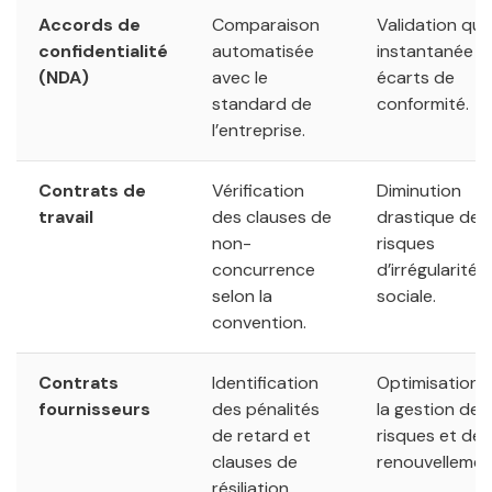
Accords de
Comparaison
Validation qua
confidentialité
automatisée
instantanée d
(NDA)
avec le
écarts de
standard de
conformité.
l’entreprise.
Contrats de
Vérification
Diminution
travail
des clauses de
drastique des
non-
risques
concurrence
d’irrégularité
selon la
sociale.
convention.
Contrats
Identification
Optimisation 
fournisseurs
des pénalités
la gestion des
de retard et
risques et des
clauses de
renouvellemen
résiliation.