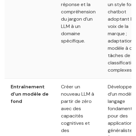
réponse et la
un style form
compréhension
chatbot
du jargon d’un
adoptant la
LLM à un
voix de la
domaine
marque ;
spécifique.
adaptation 
modèle à de
tâches de
classificatio
complexes.
Entraînement
Créer un
Développem
d’un modèle de
nouveau LLM à
d’un modèle
fond
partir de zéro
langage
avec des
fondamental
capacités
pour des
cognitives et
applications
des
généralistes