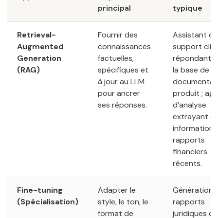
principal
typique
Retrieval-
Fournir des
Assistant de
Augmented
connaissances
support clie
Generation
factuelles,
répondant s
(RAG)
spécifiques et
la base de la
à jour au LLM
documentat
pour ancrer
produit ; ag
ses réponses.
d’analyse
extrayant d
informations
rapports
financiers
récents.
Fine-tuning
Adapter le
Génération 
(Spécialisation)
style, le ton, le
rapports
format de
juridiques d