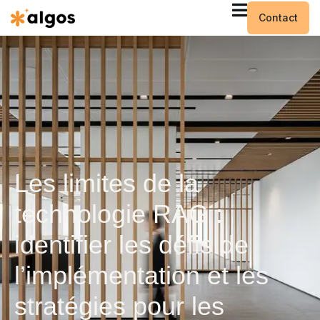
Contact
Les limites de la
technologie RAG :
identifier les défis de
l’implémentation et les
stratégies pour les