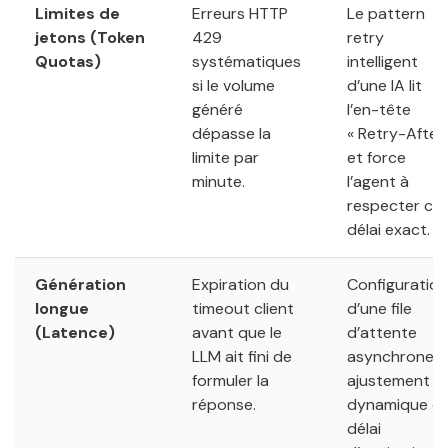
Limites de
Erreurs HTTP
Le pattern
jetons (Token
429
retry
Quotas)
systématiques
intelligent
si le volume
d’une IA lit
généré
l’en-tête
dépasse la
« Retry-After 
limite par
et force
minute.
l’agent à
respecter ce
délai exact.
Génération
Expiration du
Configuration
longue
timeout client
d’une file
(Latence)
avant que le
d’attente
LLM ait fini de
asynchrone e
formuler la
ajustement
réponse.
dynamique d
délai