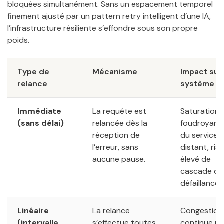
bloquées simultanément. Sans un espacement temporel
finement ajusté par un pattern retry intelligent d’une IA,
l’infrastructure résiliente s’effondre sous son propre
poids.
Type de
Mécanisme
Impact sur 
relance
système
Immédiate
La requête est
Saturation
(sans délai)
relancée dès la
foudroyant
réception de
du service
l’erreur, sans
distant, ris
aucune pause.
élevé de
cascade de
défaillances
Linéaire
La relance
Congestion
(intervalle
s’effectue toutes
continue ne