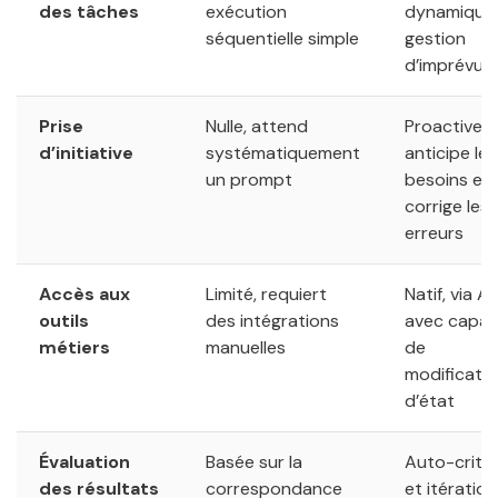
des tâches
exécution
dynamique
séquentielle simple
gestion
d’imprévus
Prise
Nulle, attend
Proactive,
d’initiative
systématiquement
anticipe les
un prompt
besoins et
corrige les
erreurs
Accès aux
Limité, requiert
Natif, via AP
outils
des intégrations
avec capac
métiers
manuelles
de
modificati
d’état
Évaluation
Basée sur la
Auto-criti
des résultats
correspondance
et itération