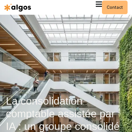
Contact
La consolidation
comptable assistée par
IA : un groupe consolidé