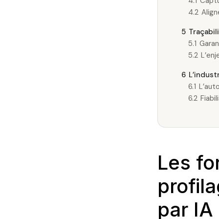
4.1
Captu
4.2
Align
5
Traçabil
5.1
Garan
5.2
L’enj
6
L’indust
6.1
L’aut
6.2
Fiabi
Les fo
profil
par IA