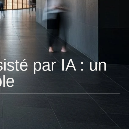
isté par IA : un
ble