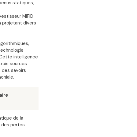
venus statiques,
vestisseur MIFID
en projetant divers
lgorithmiques,
 technologie
Cette intelligence
rois sources
t des savoirs
oniale.
aire
tique de la
n des pertes