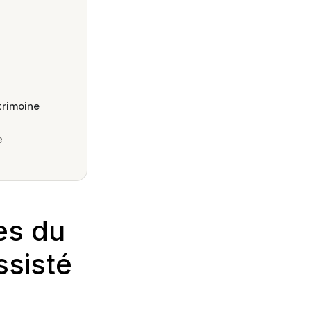
trimoine
e
es du
ssisté