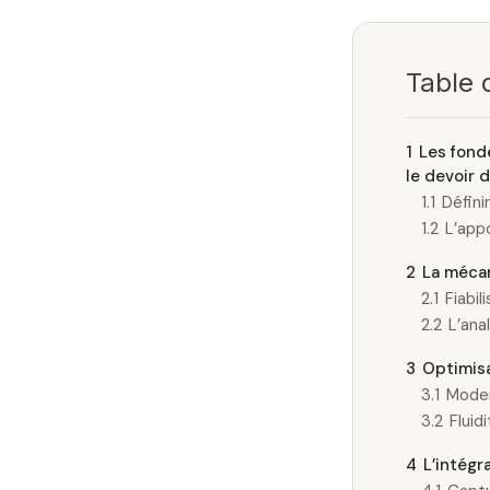
Table 
1
Les fond
le devoir 
1.1
Défini
1.2
L’app
2
La mécan
2.1
Fiabil
2.2
L’ana
3
Optimisa
3.1
Moder
3.2
Fluid
4
L’intégr