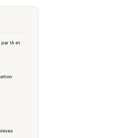
 par IA et
uation
plexes