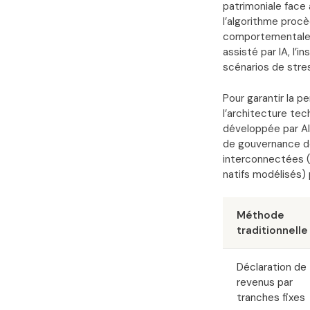
patrimoniale face
l’algorithme proc
comportementales e
assisté par IA, l’i
scénarios de stre
Pour garantir la p
l’architecture tec
développée par Al
de gouvernance dé
interconnectées (l
natifs modélisés) 
Méthode
traditionnelle
Déclaration de
revenus par
tranches fixes