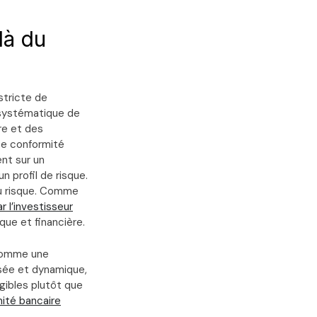
là du
stricte de
n systématique de
ère et des
te conformité
nt sur un
n profil de risque.
au risque. Comme
r l’investisseur
que et financière.
 comme une
isée et dynamique,
gibles plutôt que
mité bancaire