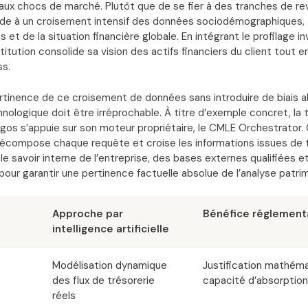
 aux chocs de marché. Plutôt que de se fier à des tranches de re
ède à un croisement intensif des données sociodémographiques,
t de la situation financière globale. En intégrant le profilage in
nstitution consolide sa vision des actifs financiers du client tout 
ss.
ertinence de ce croisement de données sans introduire de biais a
hnologique doit être irréprochable. À titre d’exemple concret, la
gos s’appuie sur son moteur propriétaire, le CMLE Orchestrator. 
compose chaque requête et croise les informations issues de t
e savoir interne de l’entreprise, des bases externes qualifiées e
pour garantir une pertinence factuelle absolue de l’analyse patrim
Approche par
Bénéfice réglement
intelligence artificielle
Modélisation dynamique
Justification mathéma
des flux de trésorerie
capacité d’absorptio
réels