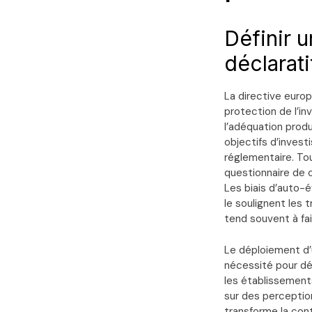
Définir u
déclarati
La directive europ
protection de l’in
l’adéquation produi
objectifs d’invest
réglementaire. Tou
questionnaire de c
Les biais d’auto-
le soulignent les t
tend souvent à fai
Le déploiement d’
nécessité pour dé
les établissements
sur des perceptio
transforme la cont