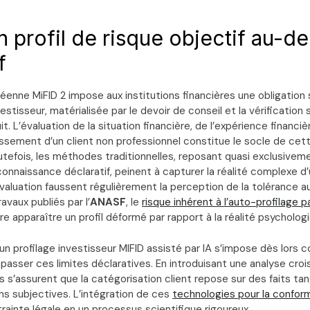
n profil de risque objectif au-de
f
éenne MiFID 2 impose aux institutions financières une obligation 
vestisseur, matérialisée par le devoir de conseil et la vérificatio
t. L’évaluation de la situation financière, de l’expérience financi
issement d’un client non professionnel constitue le socle de cet
tefois, les méthodes traditionnelles, reposant quasi exclusiveme
onnaissance déclaratif, peinent à capturer la réalité complexe d’u
évaluation faussent régulièrement la perception de la tolérance 
ravaux publiés par l’
ANASF
, le
risque inhérent à l’auto-profilage pa
re apparaître un profil déformé par rapport à la réalité psychologi
un profilage investisseur MIFID assisté par IA s’impose dès lors
passer ces limites déclaratives. En introduisant une analyse cro
 s’assurent que la catégorisation client repose sur des faits tan
ns subjectives. L’intégration de ces
technologies pour la confor
rainte légale en un processus scientifique rigoureux.